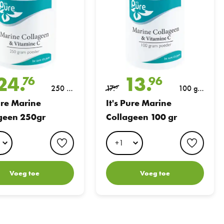
24.
13.
76
96
250 gr
17.
100 gra
45
am
m
Pure Marine
It's Pure Marine
geen 250gr
Collageen 100 gr
favorite button
favori
Voeg toe
Voeg toe