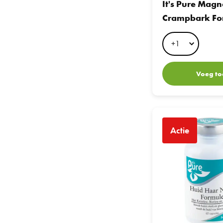
It's Pure Mag
Crampbark Fo
120 caps
Voeg to
It's Pure Huid Haar N
Actie