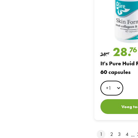
28.
76
35.
95
It's Pure Huid
60 capsules
Voeg to
1
2
3
4
...