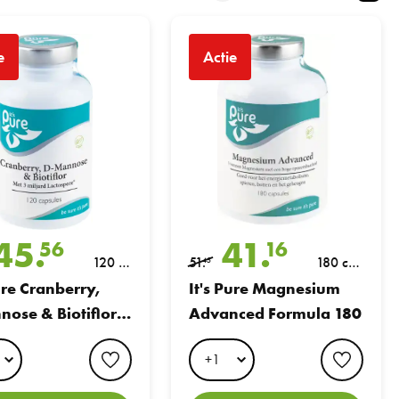
Cranberry, DMannose & Biotiflor 120caps
It's Pure Magnesium Advanced Formula
e
Actie
45.
41.
56
16
120 c
51.
180 cap
45
aps
sules
ure Cranberry,
It's Pure Magnesium
ose & Biotiflor
Advanced Formula 180
aps
favorite button
favori