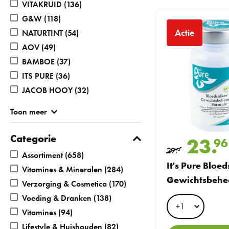
VITAKRUID
(136)
It's Pure Bloedsuiker
G&W
(118)
Actie
NATURTINT
(54)
AOV
(49)
BAMBOE
(37)
ITS PURE
(36)
JACOB HOOY
(32)
Toon meer
Categorie
23.
96
29.
95
Assortiment
(658)
It's Pure Bloe
Vitamines & Mineralen
(284)
Gewichtsbehe
Verzorging & Cosmetica
(170)
Formule 60VC
Voeding & Dranken
(138)
Vitamines
(94)
Lifestyle & Huishouden
(82)