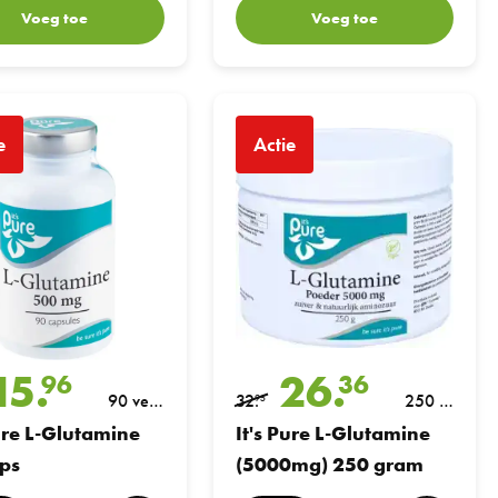
Voeg toe
Voeg toe
L-Glutamine 90 Caps
It's Pure L-Glutamine (5000mg) 250 gr
e
Actie
15.
26.
96
36
90 vegi
32.
250 gr
95
caps
am
Pure L-Glutamine
It's Pure L-Glutamine
ps
(5000mg) 250 gram