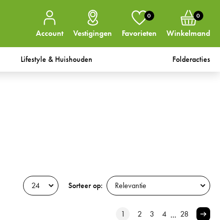
0
0
Account
Vestigingen
Favorieten
Winkelmand
Lifestyle & Huishouden
Folderacties
Sorteer op:
1
2
3
4
28
...