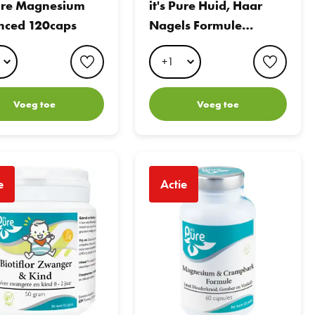
getaris
apsule
Pure Magnesium
it's Pure Huid, Haar
che ca
s
nced 120caps
Nagels Formule
psules
180caps
favorite button
favori
Voeg toe
Voeg toe
Biotiflor Zwanger & Kind Poeder 50gr
it's Pure Magnesium & Crampbark Formu
e
Actie