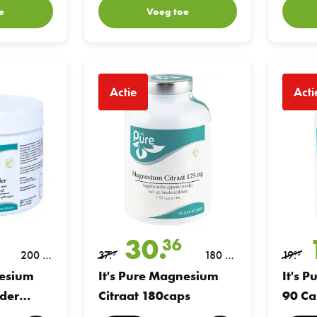
e
Voeg toe
Advanced Poeder 200gr
It's Pure Magnesium Citraat 180caps
It's Pure 
Actie
Acti
30.
36
200 gr
37.
180 ca
19.
95
95
am
psules
nesium
It's Pure Magnesium
It's 
der
Citraat 180caps
90 Ca