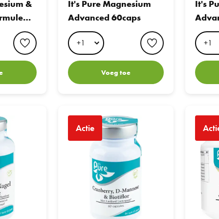
g. caps
etarisch
nesium &
It's Pure Magnesium
It's 
ules
e capsu
rmule
Advanced 60caps
Adva
les
favorite button
favorite button
e
Voeg toe
agel Formule 60vcp
It's Pure Cranberry, DMannose & Biotiflor 60caps
It's Pure 
Actie
Acti