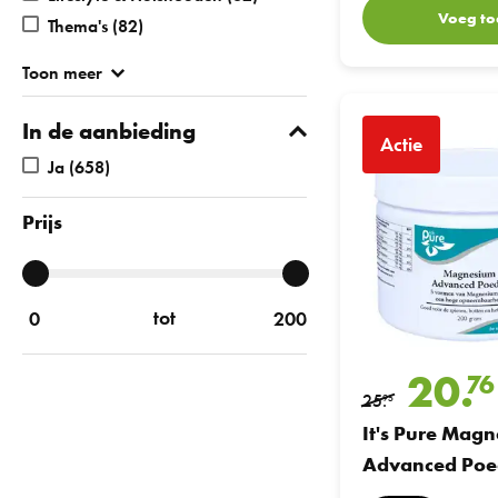
Voeg to
Thema's
(82)
Toon meer
It's Pure Magnesium 
In de aanbieding
Actie
Ja
(658)
Prijs
tot
20.
76
25.
95
It's Pure Mag
Advanced Poe
200gr