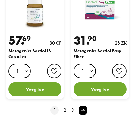
57.
31.
69
90
30 CP
28 ZK
Metagenics Bactiol IB
Metagenics Bactiol Easy
Capsules
Fiber
favorite button
favo
Voeg toe
Voeg toe
1
2
3