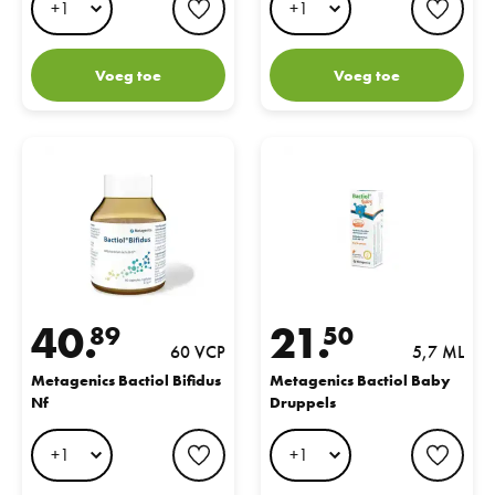
Voeg toe
Voeg toe
Metagenics Bactiol Bifidus Nf
Metagenics Bactiol Baby Druppel
40.
21.
89
50
60 VCP
5,7 ML
Metagenics Bactiol Bifidus
Metagenics Bactiol Baby
Nf
Druppels
favorite button
favo