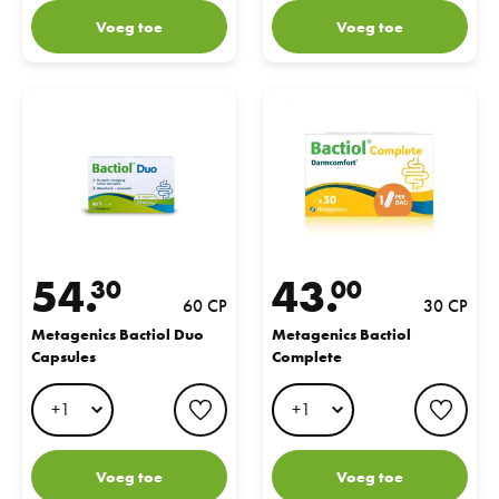
Voeg toe
Voeg toe
Metagenics Bactiol Duo Capsules
Metagenics Bactiol Complete
54.
43.
30
00
60 CP
30 CP
Metagenics Bactiol Duo
Metagenics Bactiol
Capsules
Complete
favorite button
favo
Voeg toe
Voeg toe