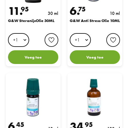
11.
6.
95
75
30 ml
10 ml
G&W SteranijsOlie 30ML
G&W Anti Stress Olie 10ML
favorite button
favo
Voeg toe
Voeg toe
G&W Lavendel Olie 10ML
G&W Lavendel Olie 100ML
6.
34.
45
95