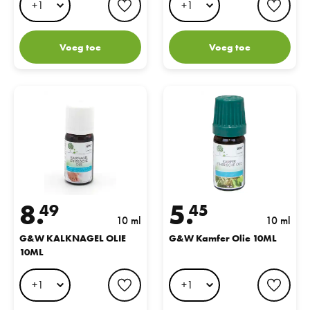
Voeg toe
Voeg toe
G&W KALKNAGEL OLIE 10ML
G&W Kamfer Olie 10ML
8.
5.
49
45
10 ml
10 ml
G&W KALKNAGEL OLIE
G&W Kamfer Olie 10ML
10ML
favorite button
favo