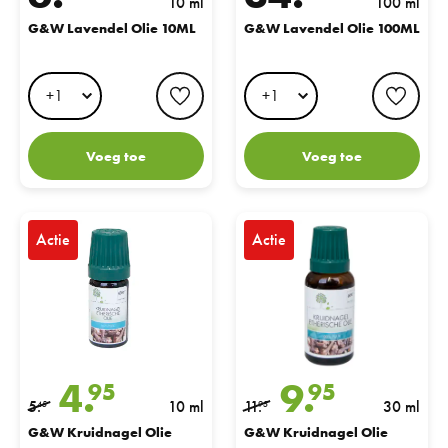
10 ml
100 ml
G&W Lavendel Olie 10ML
G&W Lavendel Olie 100ML
favorite button
favo
Voeg toe
Voeg toe
G&W Kruidnagel Olie 10ML
G&W Kruidnagel Olie 30ML
Actie
Actie
4.
9.
95
95
5.
10 ml
11.
30 ml
45
95
G&W Kruidnagel Olie
G&W Kruidnagel Olie