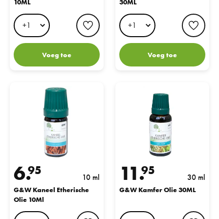
10ML
30ML
favorite button
favo
Voeg toe
Voeg toe
G&W Kaneel Etherische Olie 10Ml
G&W Kamfer Olie 30ML
6.
11.
95
95
10 ml
30 ml
G&W Kaneel Etherische
G&W Kamfer Olie 30ML
Olie 10Ml
favorite button
favo