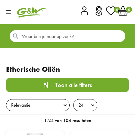
0
0
Account
Vestigingen
Favorieten
Winkel
Etherische Oliën
Toon alle filters
1-24 van 104 resultaten
G&W Eucalyptus citriodora olie 10ml
G&W Sauna Olie 100ML