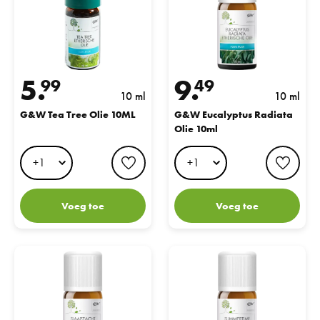
5.
9.
99
49
10 ml
10 ml
G&W Tea Tree Olie 10ML
G&W Eucalyptus Radiata
Olie 10ml
favorite button
favo
Voeg toe
Voeg toe
G&W Slaapzacht Etherische Olie 10ml
G&W Summertime etherische oli