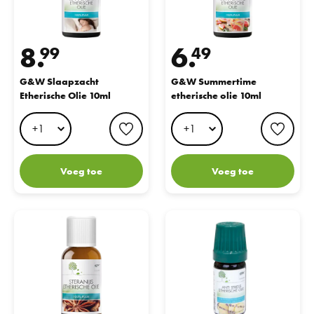
8.
6.
99
49
G&W Slaapzacht
G&W Summertime
Etherische Olie 10ml
etherische olie 10ml
favorite button
favo
Voeg toe
Voeg toe
G&W SteranijsOlie 30ML
G&W Anti Stress Olie 10ML