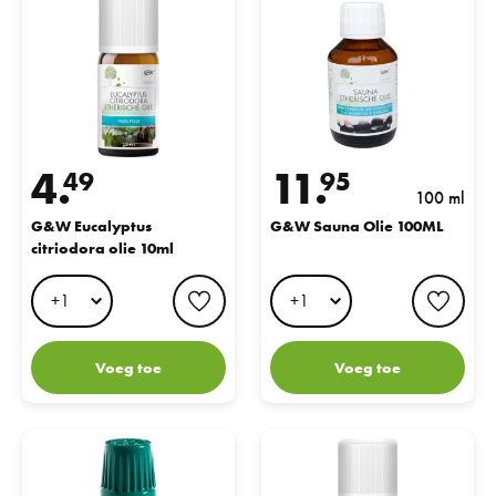
4.
11.
49
95
100 ml
G&W Eucalyptus
G&W Sauna Olie 100ML
citriodora olie 10ml
favorite button
favo
Voeg toe
Voeg toe
G&W Tea Tree Olie 10ML
G&W Eucalyptus Radiata Olie 1