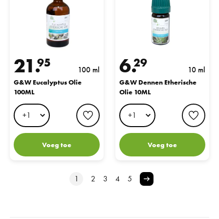
21.
6.
95
29
100 ml
10 ml
G&W Eucalyptus Olie
G&W Dennen Etherische
100ML
Olie 10ML
favorite button
favo
Voeg toe
Voeg toe
1
2
3
4
5