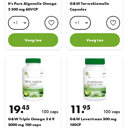
aps
It's Pure Algenolie Omega
G&W Tarwekiemolie
3 500 mg 60VCP
Capsules
favorite button
favo
Voeg toe
Voeg toe
G&W Triple Omega 3 6 9 2000 mg 100 caps
G&W Levertraan 500 mg 100CP
19.
11.
45
95
100 caps
100 caps
G&W Triple Omega 3 6 9
G&W Levertraan 500 mg
2000 mg 100 caps
100CP