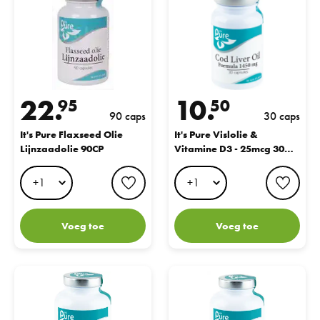
22.
10.
95
50
90 caps
30 caps
It's Pure Flaxseed Olie
It's Pure Vislolie &
Lijnzaadolie 90CP
Vitamine D3 - 25mcg 30
capsules
favorite button
favo
Voeg toe
Voeg toe
It's Pure Visolie & Vitamine D3 -25mcg 90CP
It's Pure Borage olie 1500 mg 