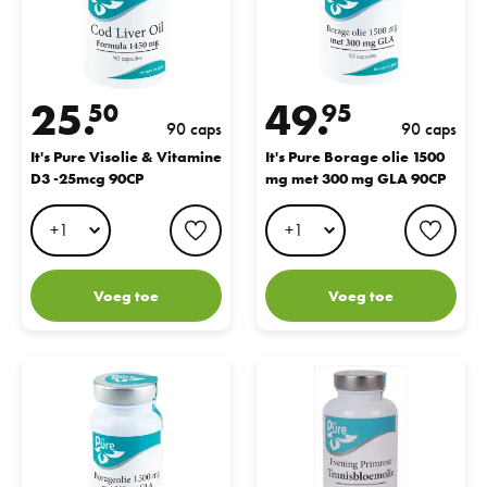
25.
49.
50
95
90 caps
90 caps
It's Pure Visolie & Vitamine
It's Pure Borage olie 1500
D3 -25mcg 90CP
mg met 300 mg GLA 90CP
favorite button
favo
Voeg toe
Voeg toe
It's Pure Borage olie 1500 mg met 300 mg GLA 30CP
It's Pure Teunisbloemolie 90CP