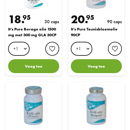
18.
20.
95
95
30 caps
90 caps
It's Pure Borage olie 1500
It's Pure Teunisbloemolie
mg met 300 mg GLA 30CP
90CP
favorite button
favo
Voeg toe
Voeg toe
It's Pure Krill-olie 500 mg Puur 60CP
It's Pure Krill-olie 500 mg Puur 