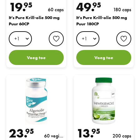
19.
49.
95
95
60 caps
180 caps
It's Pure Krill-olie 500 mg
It's Pure Krill-olie 500 mg
Puur 60CP
Puur 180CP
favorite button
favo
Voeg toe
Voeg toe
It's Pure Algenolie Omega 3 500 mg 60VCP
G&W Tarwekiemolie Capsules
23.
13.
95
95
60 vegi c
200 caps