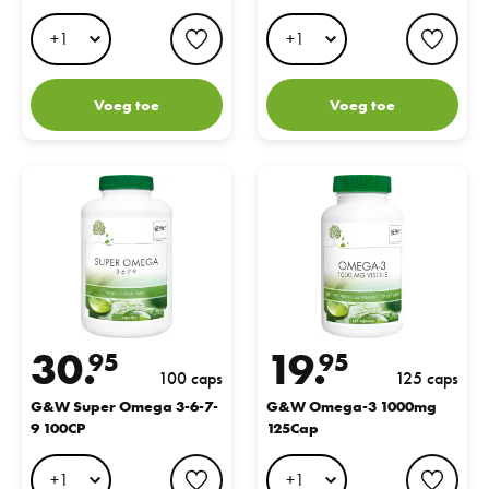
favorite button
favo
Voeg toe
Voeg toe
G&W Super Omega 3-6-7-9 100CP
G&W Omega-3 1000mg 125Ca
30.
19.
95
95
100 caps
125 caps
G&W Super Omega 3-6-7-
G&W Omega-3 1000mg
9 100CP
125Cap
favorite button
favo