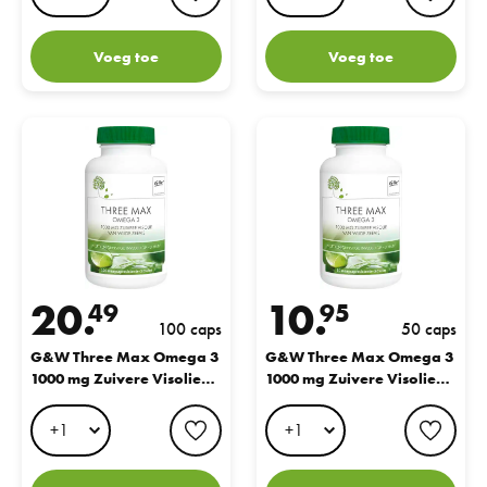
Voeg toe
Voeg toe
G&W Three Max Omega 3 1000 mg Zuivere Visolie 100CP
G&W Three Max Omega 3 1000 m
20.
10.
49
95
100 caps
50 caps
G&W Three Max Omega 3
G&W Three Max Omega 3
1000 mg Zuivere Visolie
1000 mg Zuivere Visolie
100CP
50CP
favorite button
favo