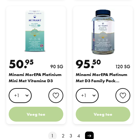
Minami MorEPA Platinium Mini Met Vitamine D3
Minami MorEPA Platinum Met D3 
50.
95.
95
50
90 SG
120 SG
Minami MorEPA Platinium
Minami MorEPA Platinum
Mini Met Vitamine D3
Met D3 Family Pack
Softgels
favorite button
favo
Voeg toe
Voeg toe
1
2
3
4