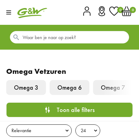
0
0
Account
Vestigingen
Favorieten
Winkel
Omega Vetzuren
Omega 3
Omega 6
Omega 7
Toon alle filters