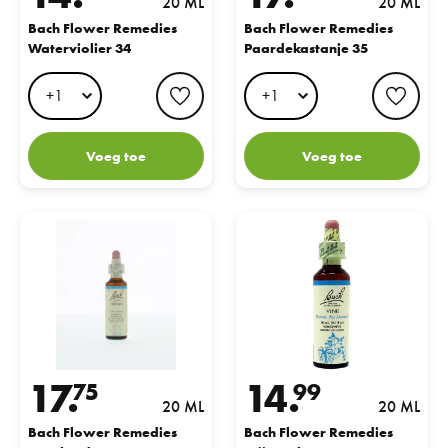
20 ML
20 ML
Bach Flower Remedies
Bach Flower Remedies
Waterviolier 34
Paardekastanje 35
favorite button
favo
Voeg toe
Voeg toe
Bach Flower Remedies IJzerhard 31
Bach Flower Remedies Wijnrank
17.
14.
75
99
20 ML
20 ML
Bach Flower Remedies
Bach Flower Remedies