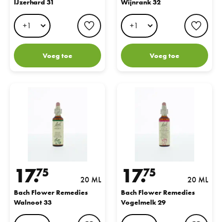
IJzerhard 31
Wijnrank 32
favorite button
favo
Voeg toe
Voeg toe
Bach Flower Remedies Walnoot 33
Bach Flower Remedies Vogelmel
17.
17.
75
75
20 ML
20 ML
Bach Flower Remedies
Bach Flower Remedies
Walnoot 33
Vogelmelk 29
favorite button
favo