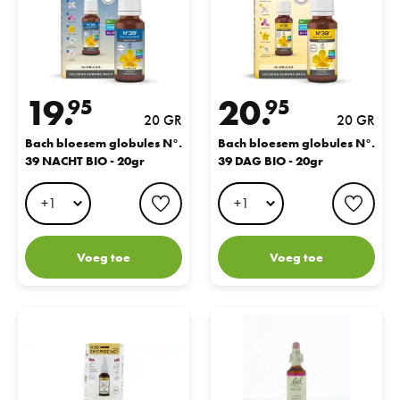
19.
20.
95
95
20 GR
20 GR
Bach bloesem globules N°.
Bach bloesem globules N°.
39 NACHT BIO - 20gr
39 DAG BIO - 20gr
favorite button
favo
Voeg toe
Voeg toe
Bach Bloesem No39 Emergency Druppels
Bach Flower Remedies Wilg 38