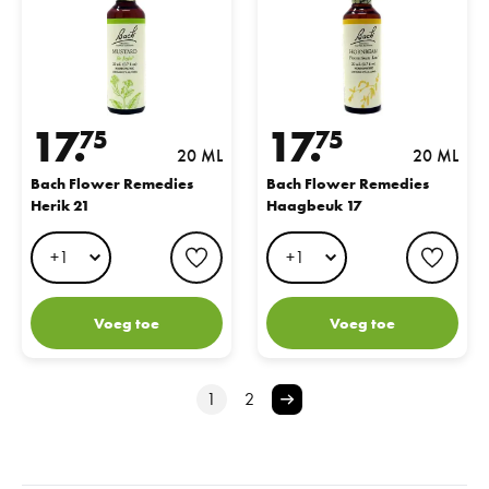
17.
17.
75
75
20 ML
20 ML
Bach Flower Remedies
Bach Flower Remedies
Herik 21
Haagbeuk 17
favorite button
favo
Voeg toe
Voeg toe
1
2