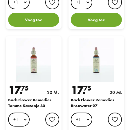
Voeg toe
Voeg toe
Bach Flower Remedies Tamme Kastanje 30
Bach Flower Remedies Bronwate
17.
17.
75
75
20 ML
20 ML
Bach Flower Remedies
Bach Flower Remedies
Tamme Kastanje 30
Bronwater 27
favorite button
favo