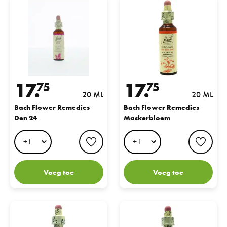
Bach Flower Remedies Den 24
Bach Flower Remedies Maskerbl
17.
17.
75
75
20 ML
20 ML
Bach Flower Remedies
Bach Flower Remedies
Den 24
Maskerbloem
favorite button
favo
Voeg toe
Voeg toe
Bach Flower Remedies Herik 21
Bach Flower Remedies Haagbeuk