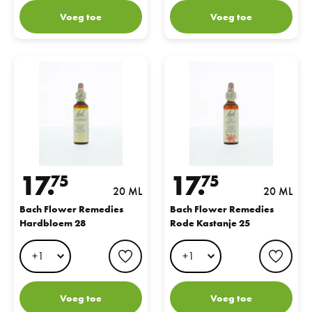
Voeg toe
Voeg toe
Bach Flower Remedies Hardbloem 28
Bach Flower Remedies Rode Kast
17.
17.
75
75
20 ML
20 ML
Bach Flower Remedies
Bach Flower Remedies
Hardbloem 28
Rode Kastanje 25
favorite button
favo
Voeg toe
Voeg toe