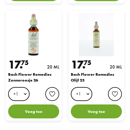
Bach Flower Remedies Zonneroosje 26
Bach Flower Remedies Olijf 23
17.
17.
75
75
20 ML
20 ML
Bach Flower Remedies
Bach Flower Remedies
Zonneroosje 26
Olijf 23
favorite button
favo
Voeg toe
Voeg toe