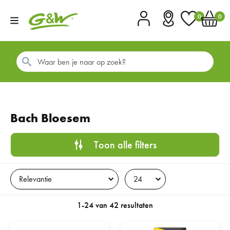
0
0
Account
Vestigingen
Favorieten
Winkel
Bach Bloesem
Toon alle filters
1-24 van 42 resultaten
Bach Rescue Pets druppels 10ml
Bach Rescue Nacht Spray Zonder