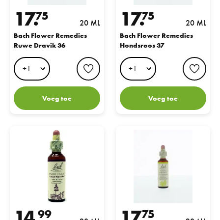
17.
17.
75
75
20 ML
20 ML
Bach Flower Remedies
Bach Flower Remedies
Ruwe Dravik 36
Hondsroos 37
favorite button
favo
Voeg toe
Voeg toe
Bach Flower Remedies Waterviolier 34
Bach Flower Remedies Paardekas
14.
17.
99
75