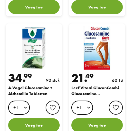
Voeg toe
Voeg toe
A.Vogel Glucosamine + Alchemilla Tabletten
Leef Vitaal GluconCombi Gluco
34.
21.
99
49
90 stuk
60 TB
A.Vogel Glucosamine +
Leef Vitaal GluconCombi
Alchemilla Tabletten
Glucosamine
Chondroïtine/MSM
favorite button
favo
Tabletten
Voeg toe
Voeg toe