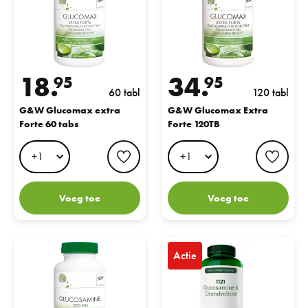
18.
34.
95
95
60 tabl
120 tabl
G&W Glucomax extra
G&W Glucomax Extra
Forte 60 tabs
Forte 120TB
favorite button
favo
Voeg toe
Voeg toe
G&W Glucosamine 1500mg 2kcl 60 tabs
AOV 1121 Glucosamine & Chond
Actie