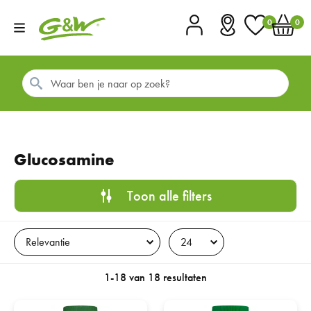
0
0
Account
Vestigingen
Favorieten
Winkel
Glucosamine
Toon alle filters
1-18 van 18 resultaten
G&W Glucomax Extra Forte 200TB
G&W Harpago Glucosamine Chon