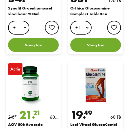
120 TB
Synofit Groenlipmossel
Orthica Glucosamine
vloeibaar 200ml
Compleet Tabletten
favorite button
favo
Voeg toe
Voeg toe
AOV 806 Avocado Sojabonen-extract 300mg Vegacaps
Leef Vitaal GluconCombi Glucosa
Actie
21.
19.
21
49
24.
60
60 TB
95
VCP
AOV 806 Avocado
Leef Vitaal GluconCombi