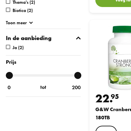
Thema's
(2)
Biotica
(2)
Toon meer
G&W Cranberry Stro
In de aanbieding
Ja
(2)
Prijs
tot
22.
95
G&W Cranberr
180TB