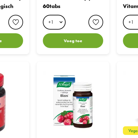
gisch
60tabs
Vitam
favorite button
favorite button
e
Voeg toe
y Extra Strong 60 tab + 60 tab
A.Vogel Cranberry Monarda + Solidago Blaas Table
Arkopharm
Vega