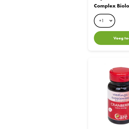
Complex Biolo
Voeg to
Care Natural Cranberr