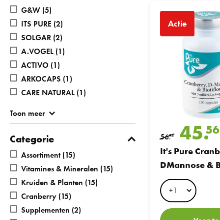
It's Pure Cranberry, 
G&W
(5)
Actie
ITS PURE
(2)
SOLGAR
(2)
A.VOGEL
(1)
ACTIVO
(1)
ARKOCAPS
(1)
CARE NATURAL
(1)
Toon meer
45.
56
56.
Categorie
95
It's Pure Cranb
Assortiment
(15)
DMannose & Bi
Vitamines & Mineralen
(15)
120caps
Kruiden & Planten
(15)
Cranberry
(15)
Supplementen
(2)
Voeg to