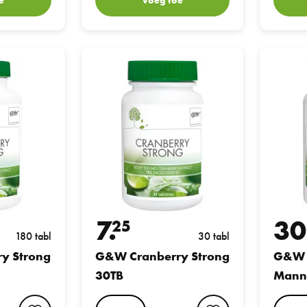
ng 180TB
G&W Cranberry Strong 30TB
G&W Cran
7.
30
25
180 tabl
30 tabl
y Strong
G&W Cranberry Strong
G&W 
30TB
Mann
favorite button
favorite button