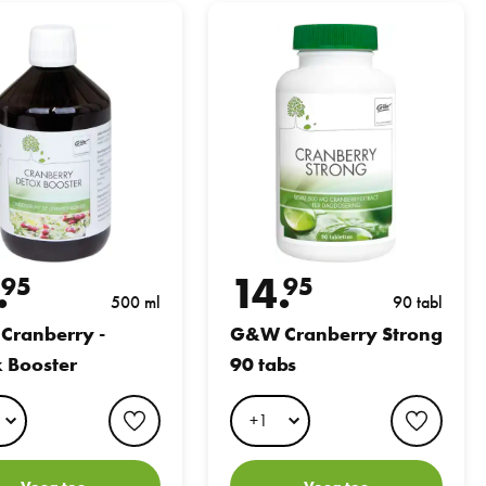
erry - Detox Booster
G&W Cranberry Strong 90 tabs
.
14.
95
95
500 ml
90 tabl
ranberry -
G&W Cranberry Strong
 Booster
90 tabs
favorite button
favori
Voeg toe
Voeg toe