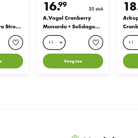
16.
18
99
30 stuk
A.Vogel Cranberry
Arko
ra Strong
Monarda + Solidago
Cranb
b
Blaas Tabletten
favorite button
favorite button
e
Voeg toe