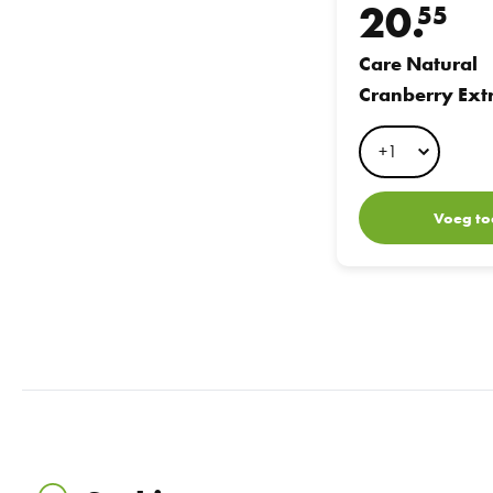
20.
55
Care Natural
Cranberry Ext
60 tab + 60 ta
Voeg to