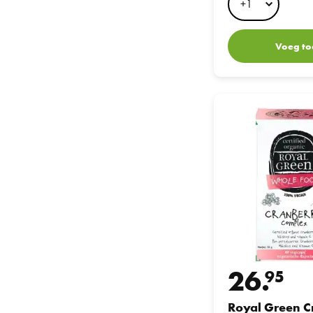
Voeg to
Royal Green Cranberr
26.
95
Royal Green C