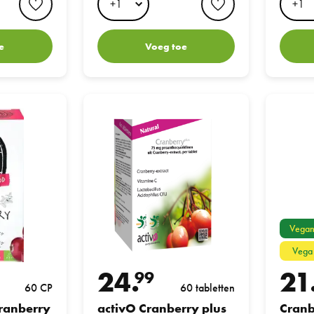
e
Voeg toe
y Complex Biologisch
activO Cranberry plus 60tabs
Cranberry 
Vega
Vega
24.
21
99
60 CP
60 tabletten
ranberry
activO Cranberry plus
Cranb