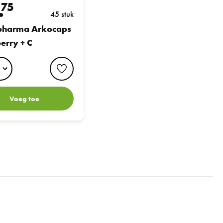
.
75
45 stuk
pharma Arkocaps
erry + C
favorite button
Voeg toe