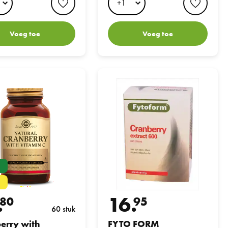
Voeg toe
Voeg toe
with Vitamin C
FYTO FORM CRANBERRY 600
n
.
16.
80
95
60 stuk
erry with
FYTO FORM