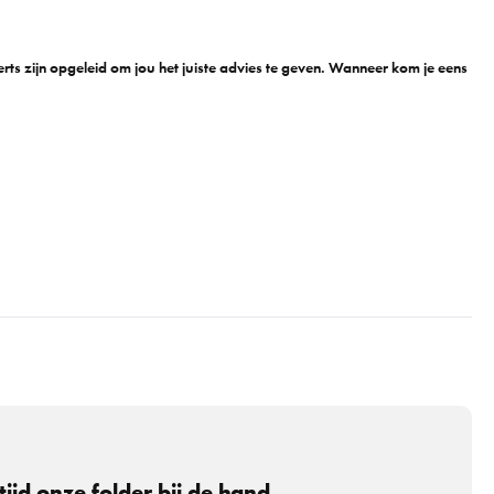
n
ts zijn opgeleid om jou het juiste advies te geven. Wanneer kom je eens
tijd onze folder bij de hand