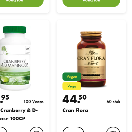
berry & D-Mannose 100CP
Cran Flora
Vegan
Vega
.
44.
95
50
100 Vcaps
60 stuk
Cranberry & D-
Cran Flora
ose 100CP
favorite button
favori