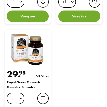
Voeg toe
Voeg toe
Royal Green Turmeric Complex Capsules
29.
95
60 Stuks
Royal Green Turmeric
Complex Capsules
favorite button