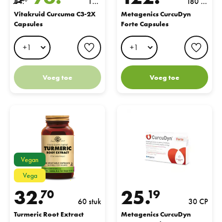
84.
120
180 C
90
VC
P
Vitakruid Curcuma C3-2X
Metagenics CurcuDyn
Capsules
Forte Capsules
P
favorite button
favo
Voeg toe
Voeg toe
Turmeric Root Extract
Metagenics CurcuDyn Forte Caps
Vegan
Vega
32.
25.
70
19
60 stuk
30 CP
Turmeric Root Extract
Metagenics CurcuDyn