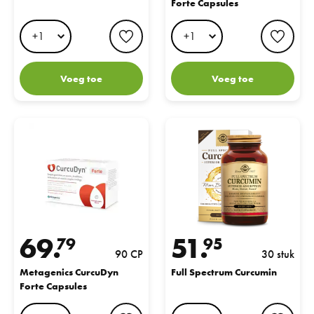
Forte Capsules
favorite button
favo
Voeg toe
Voeg toe
Metagenics CurcuDyn Forte Capsules
Full Spectrum Curcumin
69.
51.
79
95
90 CP
30 stuk
Metagenics CurcuDyn
Full Spectrum Curcumin
Forte Capsules
favorite button
favo