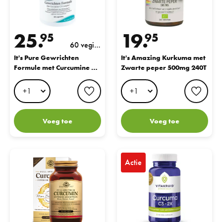
25.
19.
95
95
60 vegi c
aps
It's Pure Gewrichten
It's Amazing Kurkuma met
Formule met Curcumine 60
Zwarte peper 500mg 240T
Caps
favorite button
favo
Voeg toe
Voeg toe
Full Spectrum Curcumin
Vitakruid Curcuma C3-2X Capsul
Actie