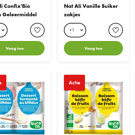
li Confix'Bio
Nat Ali Vanille Suiker
 Geleermiddel
zakjes
favorite button
favori
Voeg toe
Voeg toe
rmenten voor Yoghurt met Bifidus
Nat Ali Water Kefir
e
Actie