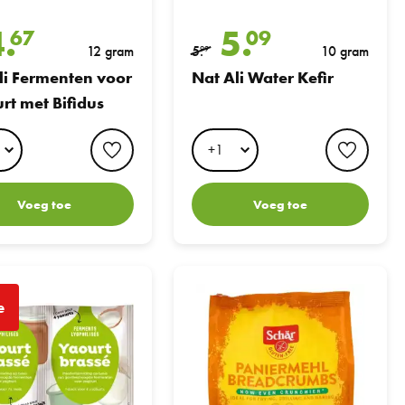
4.
5.
67
09
12 gram
5.
10 gram
99
li Fermenten voor
Nat Ali Water Kefir
rt met Bifidus
favorite button
favori
Voeg toe
Voeg toe
or Romige Yoghurt
Schar Pan Grati
e