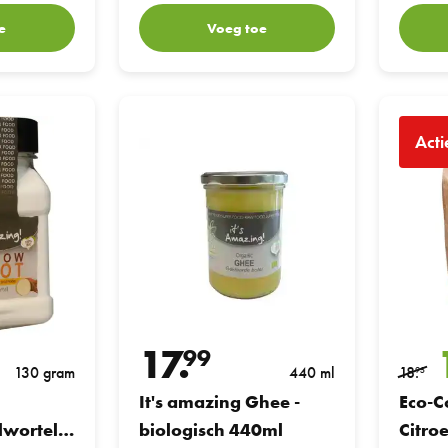
e
Voeg toe
t (Pijlwortel) 130GR
It's amazing Ghee - biologisch 440ml
Eco-Conse
Acti
17.
99
130 gram
440 ml
18.
95
It's amazing Ghee -
Eco-C
lwortel)
biologisch 440ml
Citro