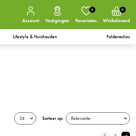
0
0
Account
Vestigingen
Favorieten
Winkelmand
Lifestyle & Huishouden
Folderacties
Sorteer op:
1
2