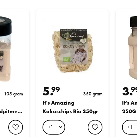
esbroodpitmeel 105GR
It's Amazing Kokoschips Bio 350gr
It's Amaz
5.
3.
99
9
105 gram
350 gram
It's Amazing
It's 
dpitmeel
Kokoschips Bio 350gr
250G
favorite button
favorite button