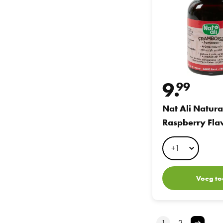
9.
99
Nat Ali Natura
Raspberry Fla
Voeg to
1
2