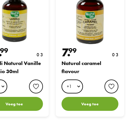
.
7.
99
99
0 3
0 3
li Natural Vanille
Natural caramel
io 30ml
flavour
favorite button
favori
Voeg toe
Voeg toe