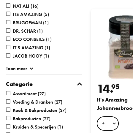
NAT ALI
(16)
It's Amazing Johann
ITS AMAZING
(5)
BRUGGEMAN
(1)
DR. SCHAR
(1)
ECO CONSEILS
(1)
IT'S AMAZING
(1)
JACOB HOOY
(1)
Toon meer
Categorie
14.
95
Assortiment
(27)
It's Amazing
Voeding & Dranken
(27)
Johannesbroo
Kook & Bakproducten
(27)
105GR
Bakproducten
(27)
Kruiden & Specerijen
(1)