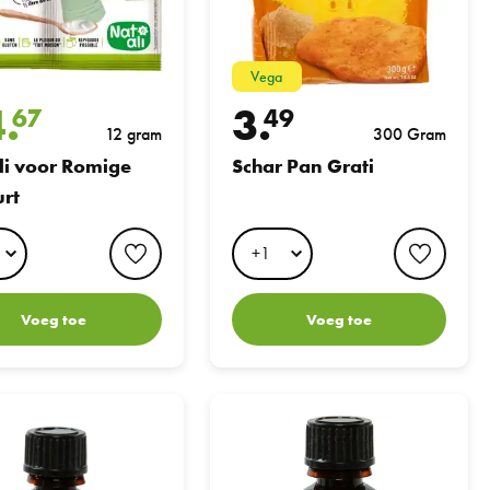
Vega
4.
3.
67
49
12 gram
300 Gram
li voor Romige
Schar Pan Grati
rt
favorite button
favori
Voeg toe
Voeg toe
tural Vanille VaniBio 30ml
Natural caramel flavour