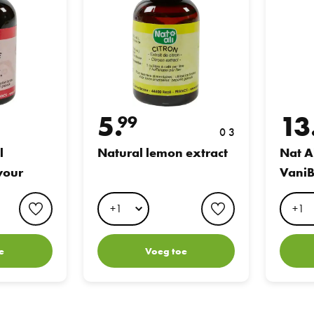
5.
13
99
0 3
l
Natural lemon extract
Nat A
vour
VaniB
favorite button
favorite button
e
Voeg toe