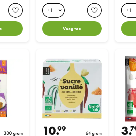
favorite button
favorite button
e
Voeg toe
x 300GR
Nat Ali Vanille Suiker doosje 8 zakjes
Nat Ali Co
10.
3.
99
7
300 gram
64 gram