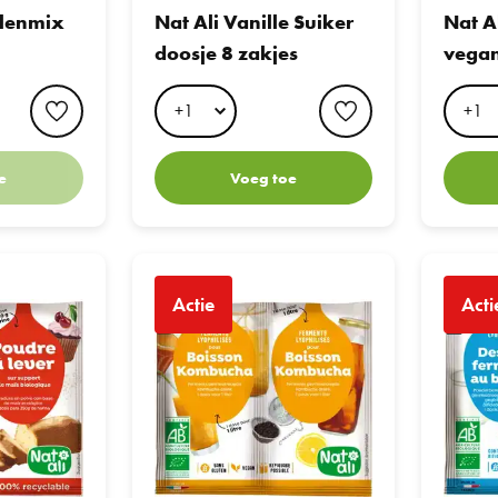
llenmix
Nat Ali Vanille Suiker
Nat A
doosje 8 zakjes
vegan
favorite button
favorite button
e
Voeg toe
Nat Ali Ferments for Kombucha
Nat Ali Fe
Actie
Acti