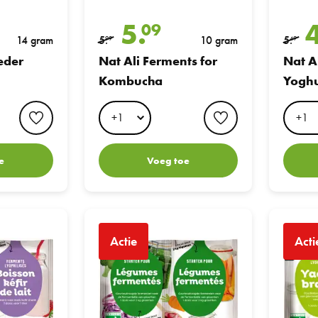
5.
09
14 gram
5.
10 gram
5.
99
49
eder
Nat Ali Ferments for
Nat A
Kombucha
Yoghu
favorite button
favorite button
e
Voeg toe
terpakket
Nat Ali Startcultuur voor Groentes
Nat Ali vo
Actie
Acti