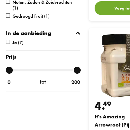
Noten, Zaden & Zuidvruchten
(1)
Voeg to
Gedroogd Fruit
(1)
It's Amazing Arrowroo
In de aanbieding
Ja
(7)
Prijs
tot
4.
49
It's Amazing
Arrowroot (Pij