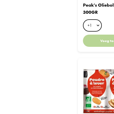
Peak's Oliebo
300GR
Voeg to
Nat Ali Bakpoeder