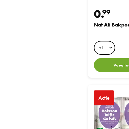
0.
99
Nat Ali Bakpo
Voeg to
Nat Ali Melkkefir Star
Actie