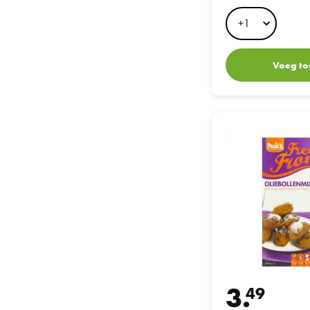
130GR
Voeg to
Peak's Oliebollenmi
3.
49