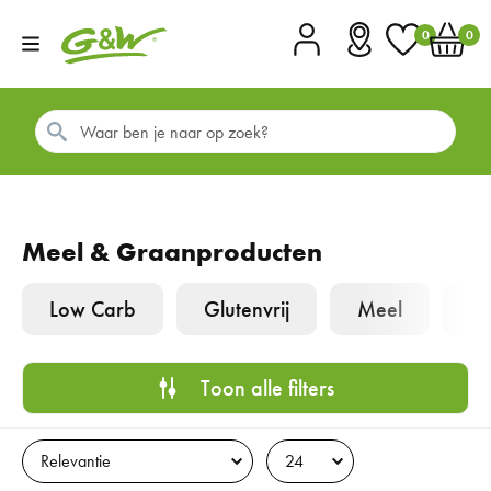
0
0
Account
Vestigingen
Favorieten
Winkel
Meel & Graanproducten
Low Carb
Glutenvrij
Meel
Toon alle filters