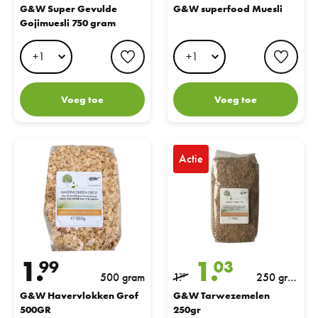
G&W Super Gevulde
G&W superfood Muesli
Gojimuesli 750 gram
favorite button
favo
Voeg toe
Voeg toe
G&W Havervlokken Grof 500GR
G&W Tarwezemelen 250gr
Actie
1.
1.
99
03
500 gram
1.
250 gra
29
m
G&W Havervlokken Grof
G&W Tarwezemelen
500GR
250gr