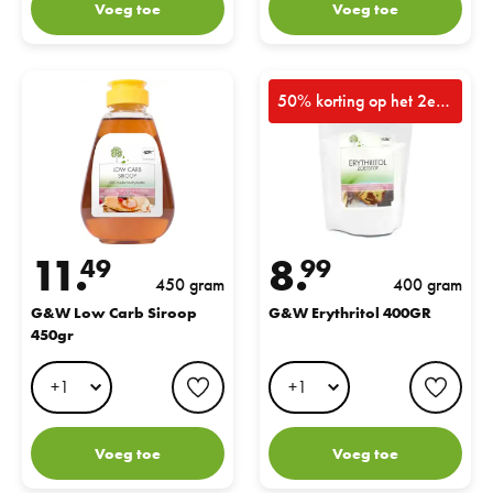
Voeg toe
Voeg toe
G&W Low Carb Siroop 450gr
G&W Erythritol 400GR
50% korting op het 2e product
11.
8.
49
99
450 gram
400 gram
G&W Low Carb Siroop
G&W Erythritol 400GR
450gr
favorite button
favo
Voeg toe
Voeg toe