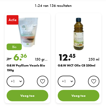
1-24 van 136 resultaten
G&W Psyllium Vezels Bio 150g
G&W MCT Olie C8 250ml
Actie
Bio
6.
12.
36
45
7.
150 gra
250 ml
95
m
G&W Psyllium Vezels Bio
G&W MCT Olie C8 250ml
150g
favorite button
favo
Voeg toe
Voeg toe