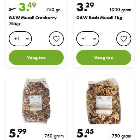
3.
3.
49
29
3.
750 gra
1000 gram
99
m
G&W Muesli Cranberry
G&W Basis Muesli 1kg
750gr
favorite button
favo
Voeg toe
Voeg toe
G&W Super Gevulde Gojimuesli 750 gram
G&W superfood Muesli
5.
5.
99
45
750 gram
750 gram