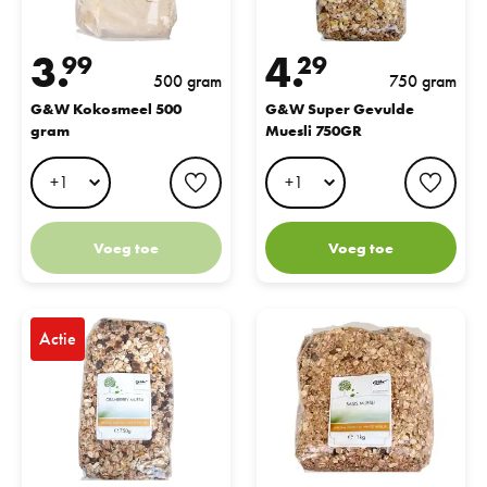
3.
4.
99
29
500 gram
750 gram
G&W Kokosmeel 500
G&W Super Gevulde
gram
Muesli 750GR
favorite button
favo
Voeg toe
Voeg toe
G&W Muesli Cranberry 750gr
G&W Basis Muesli 1kg
Actie