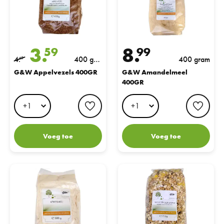
3.
8.
59
99
4.
400 gra
400 gram
49
m
G&W Appelvezels 400GR
G&W Amandelmeel
400GR
favorite button
favo
Voeg toe
Voeg toe
G&W Kokosmeel 500 gram
G&W Super Gevulde Muesli 7