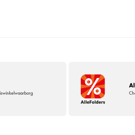
Al
uiswinkelwaarborg
Che