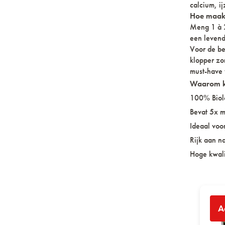
calcium, ij
Hoe maak 
Meng 1 à 2
een levend
Voor de be
klopper zo
must-have 
Waarom ki
100% Biol
Bevat 5x m
Ideaal voo
Rijk aan na
Hoge kwali
ITS A
A