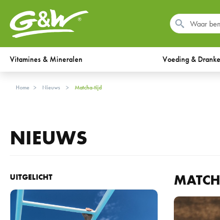
Vitamines & Mineralen
Voeding & Drank
Home
Nieuws
matcha-tijd
NIEUWS
MATCH
UITGELICHT