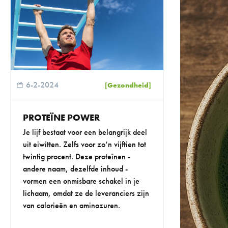
6-2-2024
[Gezondheid]
PROTEÏNE POWER
Je lijf bestaat voor een belangrijk deel
uit eiwitten. Zelfs voor zo’n vijftien tot
twintig procent. Deze proteïnen -
andere naam, dezelfde inhoud -
vormen een onmisbare schakel in je
lichaam, omdat ze de leveranciers zijn
van calorieën en aminozuren.