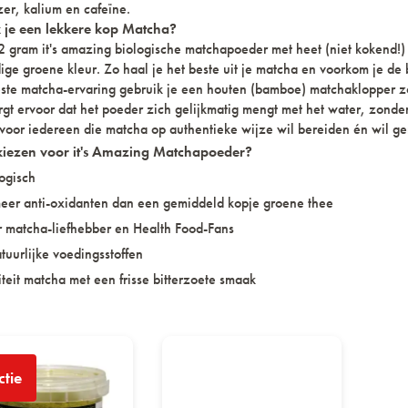
zer, kalium en cafeïne.
je een lekkere kop Matcha?
 gram it's amazing biologische matchapoeder met heet (niet kokend!)
ige groene kleur. Zo haal je het beste uit je matcha en voorkom je de 
ste matcha-ervaring gebruik je een houten (bamboe) matchaklopper z
rgt ervoor dat het poeder zich gelijkmatig mengt met het water, zonder
voor iedereen die matcha op authentieke wijze wil bereiden én wil ge
ezen voor it's Amazing Matchapoeder?
ogisch
eer anti-oxidanten dan een gemiddeld kopje groene thee
r matcha-liefhebber en Health Food-Fans
tuurlijke voedingsstoffen
teit matcha met een frisse bitterzoete smaak
MAZING MATCHA POEDER BIO 200GR
MATCHA KLOPPER
ctie