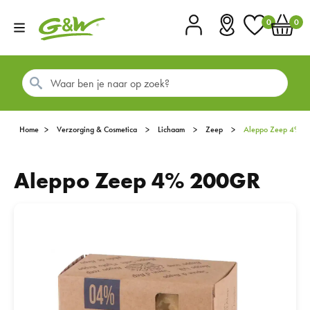
0
0
Account
Vestigingen
Favorieten
Winkel
Home
Verzorging & Cosmetica
Lichaam
Zeep
Aleppo Zeep 4% 
Aleppo Zeep 4% 200GR