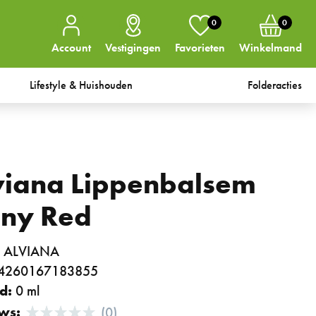
0
0
Account
Vestigingen
Favorieten
Winkelmand
Lifestyle & Huishouden
Folderacties
viana Lippenbalsem
iny Red
:
ALVIANA
4260167183855
d:
0 ml
ws:
(0)