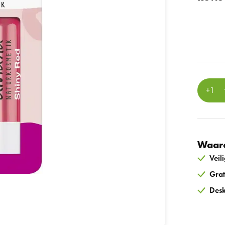
Waaro
Veil
Grat
Desk