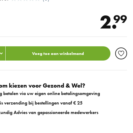
2.
99
Voeg toe aan winkelmand
m kiezen voor Gezond & Wel?
ig betalen via uw eigen online betalingsomgeving
is verzending bij bestellingen vanaf € 25
undig Advies van gepassioneerde medewerkers