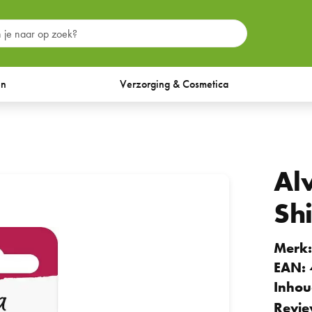
en
Verzorging & Cosmetica
Al
Sh
Merk
EAN:
Inhou
Revie