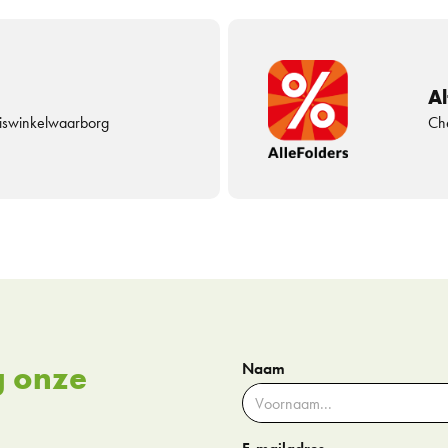
Al
uiswinkelwaarborg
Che
g onze
Naam