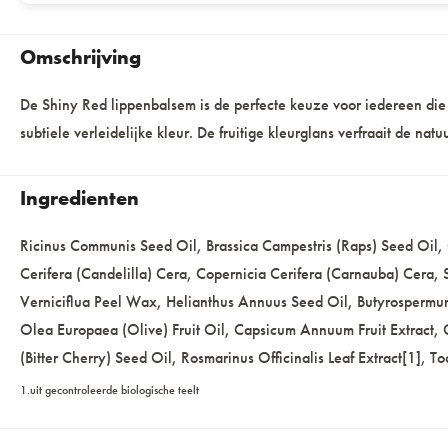
Omschrijving
De Shiny Red lippenbalsem is de perfecte keuze voor iedereen die
subtiele verleidelijke kleur. De fruitige kleurglans verfraait de natuu
Ingredienten
Ricinus Communis Seed Oil, Brassica Campestris (Raps) Seed Oil,
Cerifera (Candelilla) Cera, Copernicia Cerifera (Carnauba) Cera,
Verniciflua Peel Wax, Helianthus Annuus Seed Oil, Butyrospermum 
Olea Europaea (Olive) Fruit Oil, Capsicum Annuum Fruit Extract, 
(Bitter Cherry) Seed Oil, Rosmarinus Officinalis Leaf Extract[1], 
1.uit gecontroleerde biologische teelt