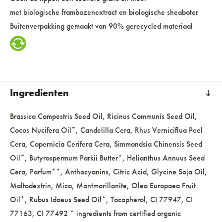
met biologische frambozenextract en biologische sheaboter
Buitenverpakking gemaakt van 90% gerecycled materiaal
Ingredienten
Brassica Campestris Seed Oil, Ricinus Communis Seed Oil,
Cocos Nucifera Oil*, Candelilla Cera, Rhus Verniciflua Peel
Cera, Copernicia Cerifera Cera, Simmondsia Chinensis Seed
Oil*, Butyrospermum Parkii Butter*, Helianthus Annuus Seed
Cera, Parfum**, Anthocyanins, Citric Acid, Glycine Soja Oil,
Maltodextrin, Mica, Montmorillonite, Olea Europaea Fruit
Oil*, Rubus Idaeus Seed Oil*, Tocopherol, CI 77947, CI
77163, CI 77492 * ingredients from certified organic