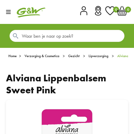
0
0
Account
Vestigingen
Favorieten
Winkel
Home
Verzorging & Cosmetica
Gezicht
Lipverzorging
Alviana L
Alviana Lippenbalsem
Sweet Pink