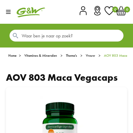
0
0
Account
Vestigingen
Favorieten
Winkel
Home
Vitamines & Mineralen
Thema's
Vrouw
AOV 803 Maca Ve
AOV 803 Maca Vegacaps