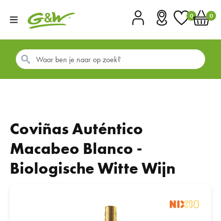
0
0
Account
Vestigingen
Favorieten
Winkel
Coviñas Auténtico
Macabeo Blanco -
Biologische Witte Wijn