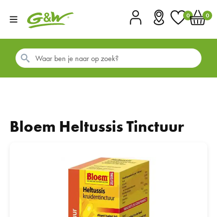
0
0
Account
Vestigingen
Favorieten
Winkel
Bloem Heltussis Tinctuur