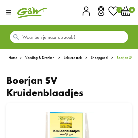
0
0
Account
Vestigingen
Favorieten
Winkel
Home
Voeding & Dranken
Lekkere trek
Snoepgoed
Boerjan SV K
Boerjan SV
Kruidenblaadjes