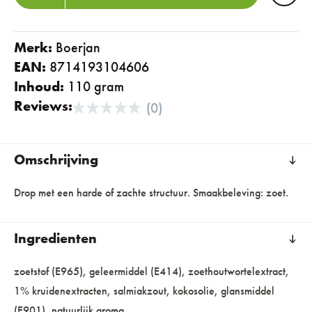
Merk:
boerjan
EAN:
8714193104606
Inhoud:
110 gram
Reviews:
(0)
Omschrijving
Drop met een harde of zachte structuur. Smaakbeleving: zoet.
Ingredienten
zoetstof (E965), geleermiddel (E414), zoethoutwortelextract,
1% kruidenextracten, salmiakzout, kokosolie, glansmiddel
(E901), natuurlijk aroma