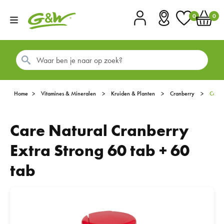
0
0
Account
Vestigingen
Favorieten
Winkel
Home
Vitamines & Mineralen
Kruiden & Planten
Cranberry
Care
Care Natural Cranberry
Extra Strong 60 tab + 60
tab