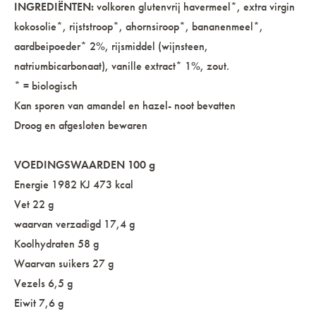
INGREDIËNTEN:
volkoren glutenvrij havermeel*, extra virgin
kokosolie*, rijststroop*, ahornsiroop*, bananenmeel*,
aardbeipoeder* 2%, rijsmiddel (wijnsteen,
natriumbicarbonaat), vanille extract* 1%, zout.
* = biologisch
Kan sporen van amandel en hazel- noot bevatten
Droog en afgesloten bewaren
VOEDINGSWAARDEN 100 g
Energie 1982 KJ 473 kcal
Vet 22 g
waarvan verzadigd 17,4 g
Koolhydraten 58 g
Waarvan suikers 27 g
Vezels 6,5 g
Eiwit 7,6 g