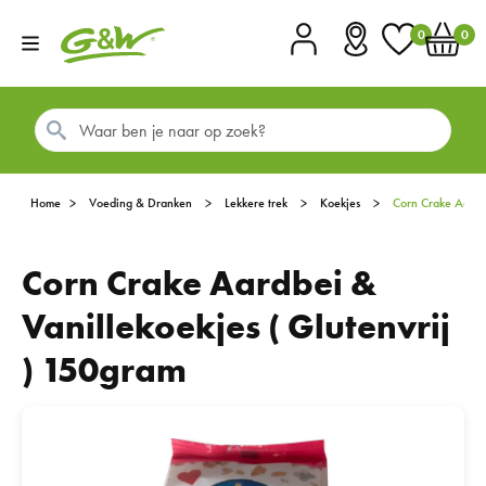
0
0
Account
Vestigingen
Favorieten
Winkel
Home
Voeding & Dranken
Lekkere trek
Koekjes
Corn Crake Aardb
Corn Crake Aardbei &
Vanillekoekjes ( Glutenvrij
) 150gram