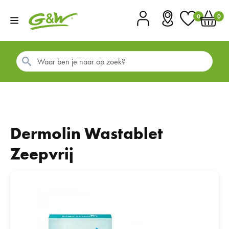
0
0
Account
Vestigingen
Favorieten
Winkel
Dermolin Wastablet
Zeepvrij