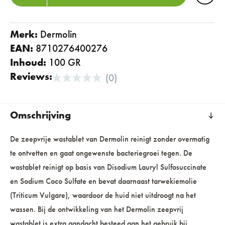
Merk:
dermolin
EAN:
8710276400276
Inhoud:
100 GR
Reviews:
(0)
Omschrijving
De zeepvrije wastablet van Dermolin reinigt zonder overmatig
te ontvetten en gaat ongewenste bacteriegroei tegen. De
wastablet reinigt op basis van Disodium Lauryl Sulfosuccinate
en Sodium Coco Sulfate en bevat daarnaast tarwekiemolie
(Triticum Vulgare), waardoor de huid niet uitdroogt na het
wassen. Bij de ontwikkeling van het Dermolin zeepvrij
wastablet is extra aandacht besteed aan het gebruik bij