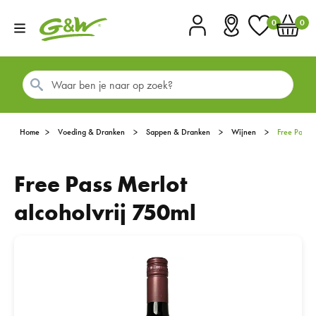
0
0
Account
Vestigingen
Favorieten
Winkel
Home
Voeding & Dranken
Sappen & Dranken
Wijnen
Free Pass 
Free Pass Merlot
alcoholvrij 750ml