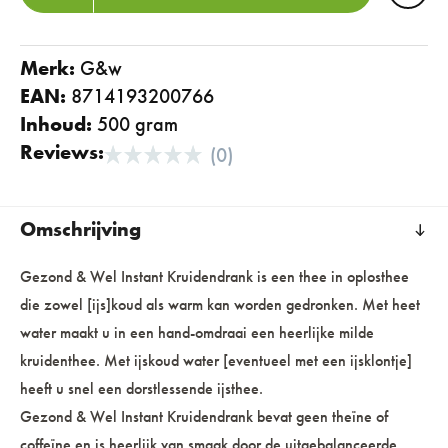
Merk:
g&w
EAN:
8714193200766
Inhoud:
500 gram
Reviews:
(0)
Omschrijving
Gezond & Wel Instant Kruidendrank is een thee in oplosthee
die zowel [ijs]koud als warm kan worden gedronken. Met heet
water maakt u in een hand-omdraai een heerlijke milde
kruidenthee. Met ijskoud water [eventueel met een ijsklontje]
heeft u snel een dorstlessende ijsthee.
Gezond & Wel Instant Kruidendrank bevat geen theïne of
coffeïne en is heerlijk van smaak door de uitgebalanceerde