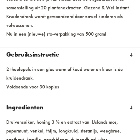
samenstelling uit 20 plantenextracten. Gezond & Wel Instant
Kruidendrank wordt gewaardeerd door zowel kinderen als
volwassenen.
Nu in een (nieuwe) sta-verpakking van 500 gram!
Gebruiksinstructie
2 theelepels in een glas warm of koud water en klaar is de
kruidendrank.
Voldoende voor 30 kopjes
Ingredienten
Druivensuiker, honing 3 % en extract van: IJslands mos,
pepermunt, venkel, thijm, longkruid, steranijs, weegbree,
zoethout, kamille, goudsbloem, duizendblad, vlier