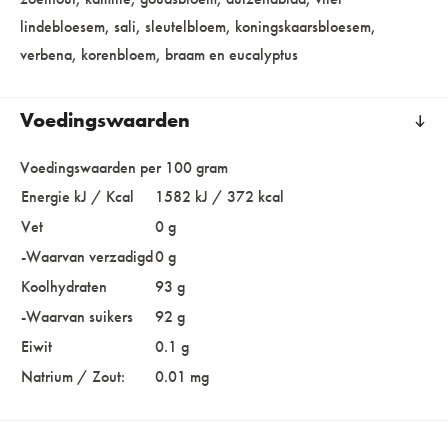
lindebloesem, sali, sleutelbloem, koningskaarsbloesem,
verbena, korenbloem, braam en eucalyptus
Voedingswaarden
Voedingswaarden per 100 gram
Energie kJ / Kcal
1582 kJ / 372 kcal
Vet
0 g
-Waarvan verzadigd
0 g
Koolhydraten
93 g
-Waarvan suikers
92 g
Eiwit
0.1 g
Natrium / Zout:
0.01 mg