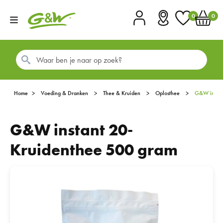
0
0
Account
Vestigingen
Favorieten
Winkel
Home
Voeding & Dranken
Thee & Kruiden
Oplosthee
G&W ins
G&W instant 20-
Kruidenthee 500 gram