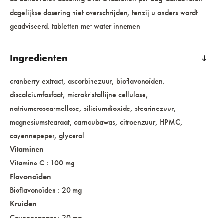
dagelijkse dosering niet overschrijden, tenzij u anders wordt
geadviseerd. tabletten met water innemen
Ingredienten
cranberry extract, ascorbinezuur, bioflavonoïden,
discalciumfosfaat, microkristallijne cellulose,
natriumcroscarmellose, siliciumdioxide, stearinezuur,
magnesiumstearaat, carnaubawas, citroenzuur, HPMC,
cayennepeper, glycerol
Vitaminen
Vitamine C : 100 mg
Flavonoïden
Bioflavonoïden : 20 mg
Kruiden
Cayennepeper : 20 mg