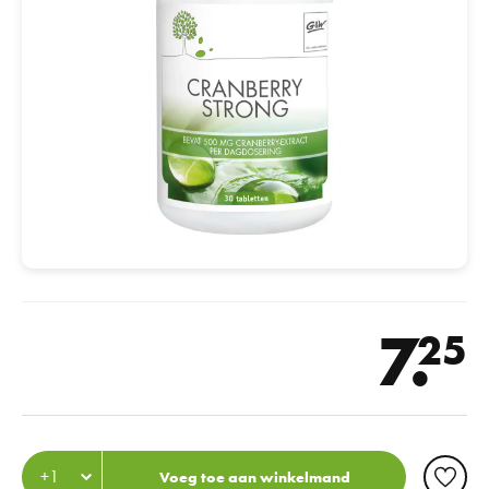
7.
25
Voeg toe aan winkelmand