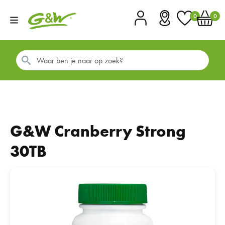
0
0
Account
Vestigingen
Favorieten
Winkel
G&W Cranberry Strong
30TB