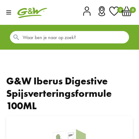
0
0
Account
Vestigingen
Favorieten
Winkel
G&W Iberus Digestive
Spijsverteringsformule
100ML