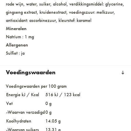
rode wijn, water, suiker, alcohol, verdikkingsmiddel: glycerine,
gingseng extract, kruidenextract, voedingszuur: melkzuur,
antioxidant: ascorbinezuur, kleurstof: karamel
Mineralen
Natrium : 1 mg
Allergenen
Sulfiet : ja
Voedingswaarden
Voedingswaarden per 100 gram
Energie kJ / Kcal
516 kJ / 123 kcal
Vet
0 g
-Waarvan verzadigd
0 g
Koolhydraten
14.05 g
-Waarvan suikers
13.31 g