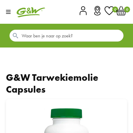
0
0
Account
Vestigingen
Favorieten
Winkel
G&W Tarwekiemolie
Capsules