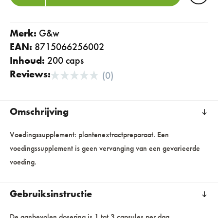
Merk:
g&w
EAN:
8715066256002
Inhoud:
200 caps
Reviews:
(0)
Omschrijving
Voedingssupplement: plantenextractpreparaat. Een
voedingssupplement is geen vervanging van een gevarieerde
voeding.
Gebruiksinstructie
De aanbevolen dosering is 1 tot 3 capsules per dag.