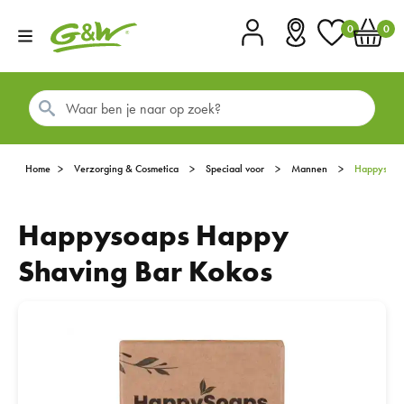
0
0
Account
Vestigingen
Favorieten
Winkel
Home
Verzorging & Cosmetica
Speciaal voor
Mannen
Happysoap
Happysoaps Happy
Shaving Bar Kokos