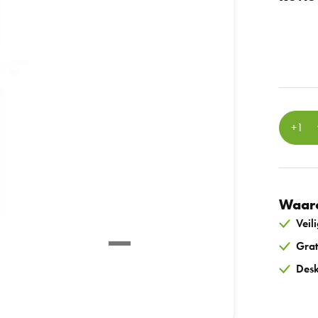
Waaro
Veil
Grat
Desk