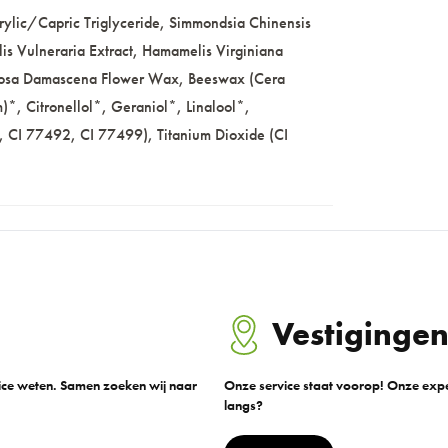
ylic/Capric Triglyceride, Simmondsia Chinensis
is Vulneraria Extract, Hamamelis Virginiana
, Rosa Damascena Flower Wax, Beeswax (Cera
*, Citronellol*, Geraniol*, Linalool*,
, CI 77492, CI 77499), Titanium Dioxide (CI
Vestiginge
vice weten. Samen zoeken wij naar
Onze service staat voorop! Onze exper
langs?