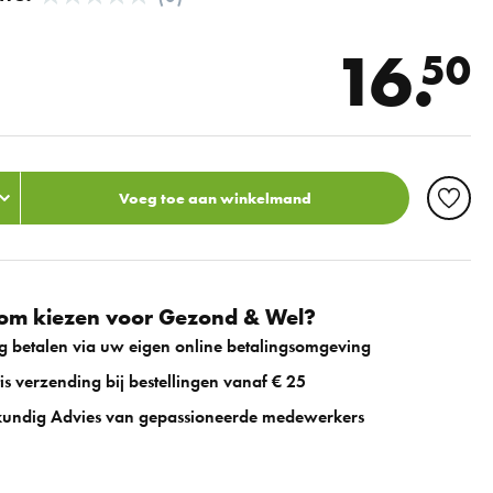
16.
50
Voeg toe aan winkelmand
m kiezen voor Gezond & Wel?
ig betalen via uw eigen online betalingsomgeving
is verzending bij bestellingen vanaf € 25
undig Advies van gepassioneerde medewerkers