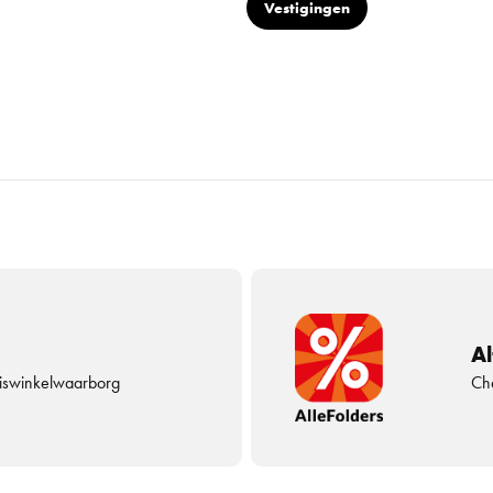
Vestigingen
Al
uiswinkelwaarborg
Che