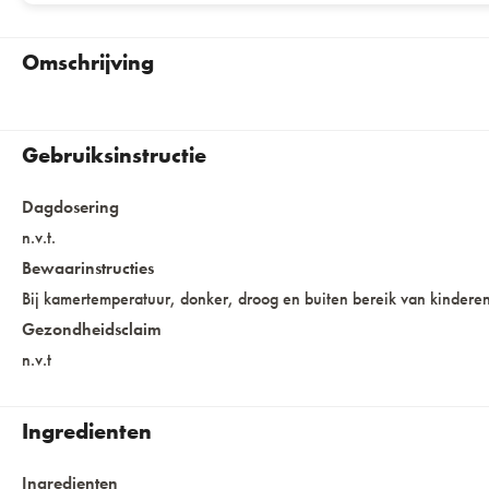
Omschrijving
Gebruiksinstructie
Dagdosering
n.v.t.
Bewaarinstructies
Bij kamertemperatuur, donker, droog en buiten bereik van kindere
Gezondheidsclaim
n.v.t
Ingredienten
Ingredienten