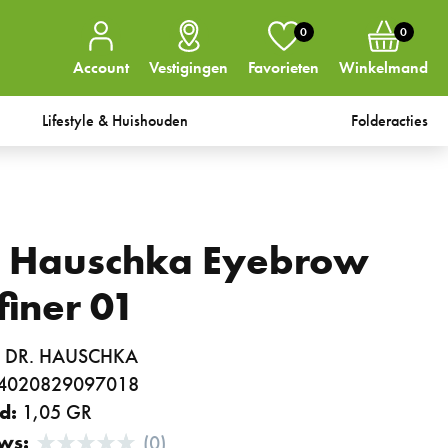
0
0
Account
Vestigingen
Favorieten
Winkelmand
Lifestyle & Huishouden
Folderacties
. Hauschka Eyebrow
finer 01
:
DR. HAUSCHKA
4020829097018
d:
1,05 GR
ws:
(0)