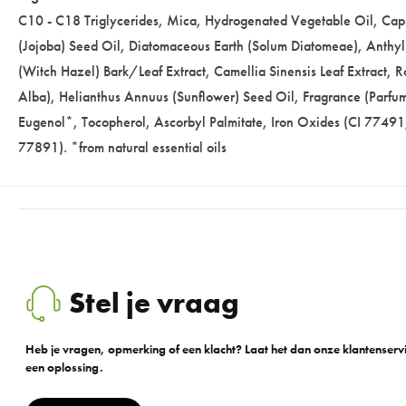
C10 - C18 Triglycerides, Mica, Hydrogenated Vegetable Oil, Capr
(Jojoba) Seed Oil, Diatomaceous Earth (Solum Diatomeae), Anthyll
(Witch Hazel) Bark/Leaf Extract, Camellia Sinensis Leaf Extract
Alba), Helianthus Annuus (Sunflower) Seed Oil, Fragrance (Parfum)
Eugenol*, Tocopherol, Ascorbyl Palmitate, Iron Oxides (CI 77491
77891). *from natural essential oils
Stel je vraag
Heb je vragen, opmerking of een klacht? Laat het dan onze klantenser
een oplossing.