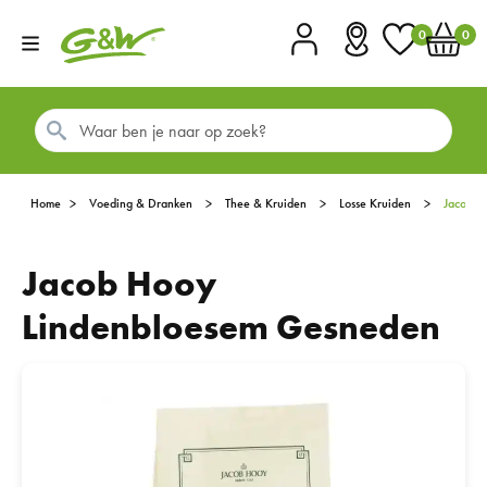
0
0
Account
Vestigingen
Favorieten
Winkel
Home
Voeding & Dranken
Thee & Kruiden
Losse Kruiden
Jacob 
Jacob Hooy
Lindenbloesem Gesneden