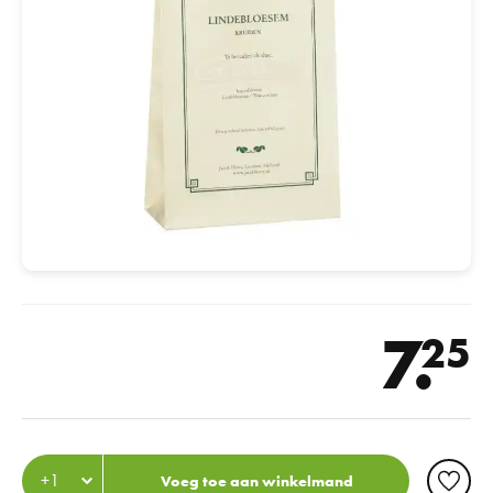
7.
25
Voeg toe aan winkelmand