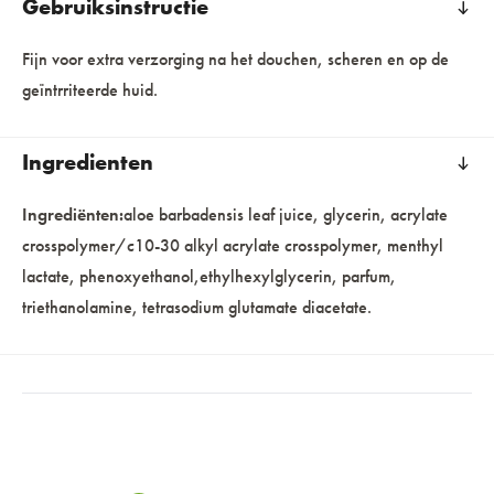
Gebruiksinstructie
Fijn voor extra verzorging na het douchen, scheren en op de
geïntrriteerde huid.
Ingredienten
Ingrediënten:
aloe barbadensis leaf juice, glycerin, acrylate
crosspolymer/c10-30 alkyl acrylate crosspolymer, menthyl
lactate, phenoxyethanol,ethylhexylglycerin, parfum,
triethanolamine, tetrasodium glutamate diacetate.