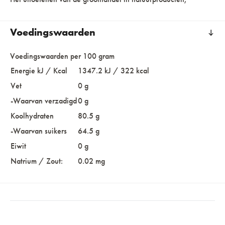
Voedingswaarden
Voedingswaarden per 100 gram
Energie kJ / Kcal
1347.2 kJ / 322 kcal
Vet
0 g
-Waarvan verzadigd
0 g
Koolhydraten
80.5 g
-Waarvan suikers
64.5 g
Eiwit
0 g
Natrium / Zout:
0.02 mg