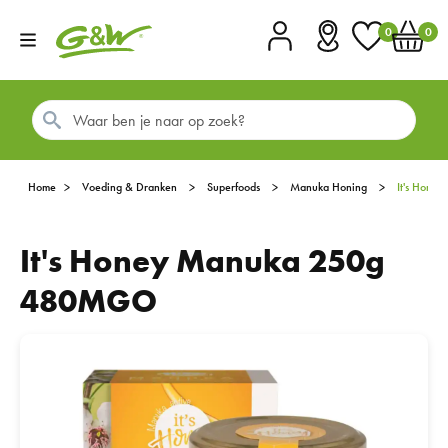
0
0
Account
Vestigingen
Favorieten
Winkel
Home
Voeding & Dranken
Superfoods
Manuka Honing
It's Hon
It's Honey Manuka 250g
480MGO