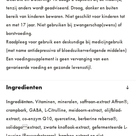
tenzij anders wordt geadviseerd. Droog, donker en buiten
bereik van kinderen bewaren. Niet geschikt voor kinderen tot
en met 17 jaar. Niet gebruiken bij zwangerschap(swens) of
borstvoeding.
Raadpleeg voor gebruik een deskundige bij medicijngebruik
(met name antidepressiva of bloedsuikerverlagende middelen)
Een voedingssupplement is geen vervanging van een
gevarieerde voeding en gezonde levensstijl.
Ingredienten
Ingrediënten.
Vitaminen, mineralen, saffraan-extract Affron®,
crampbark, GABA, L-Citrulline, meidoorn-extract, olijfblad-
extract, co-enzym Q10, quercetine, berberine rebersa®,
solidagoextract, zwarte knoflook-extract, gefermenteerde L-
Leucine (flowverbeteraar), bamboe-extract en rijst