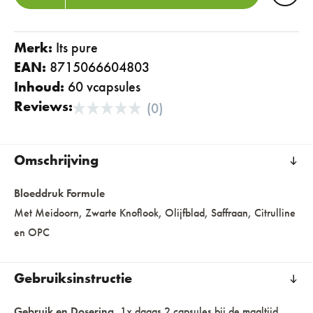
Merk:
its pure
EAN:
8715066604803
Inhoud:
60 vcapsules
Reviews:
(0)
Omschrijving
Bloeddruk Formule
Met Meidoorn, Zwarte Knoflook, Olijfblad, Saffraan, Citrulline
en OPC
Gebruiksinstructie
Gebruik en Dosering.
1x daags 2 capsules bij de maaltijd,