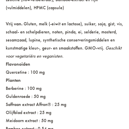
(vulmiddelen), HPMC (capsule)
Vrij van.
Gluten, melk (-eiwit en lactose), suiker, soja, gist, vis,
schaal- en schelpdieren, noten, pinda, ei, selderie, mosterd,
sesamzaad, lupine, synthetische conserveringsmiddelen en
kunstmatige kleur-, geur- en smaakstoffen. GMO-vrij.
Geschikt
voor vegetariërs en veganisten.
Flavonoïden
Quercetine : 100 mg
Planten
Berberine : 100 mg
Guldenroede : 50 mg
Saffraan extract Affron® : 25 mg
Olijfblad extract : 25 mg
Meidoorn extract : 50 mg
Bamboe extract : 0.54 mg