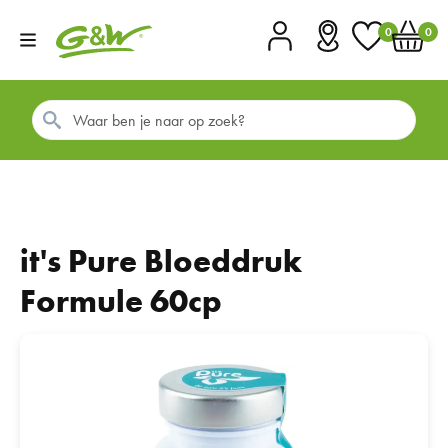
0
0
Account
Vestigingen
Favorieten
Winkel
it's Pure Bloeddruk
Formule 60cp