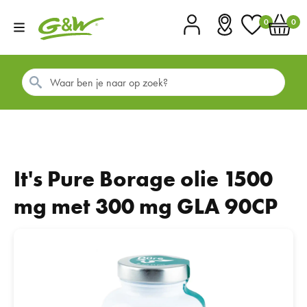
0
0
Account
Vestigingen
Favorieten
Winkel
It's Pure Borage olie 1500
mg met 300 mg GLA 90CP