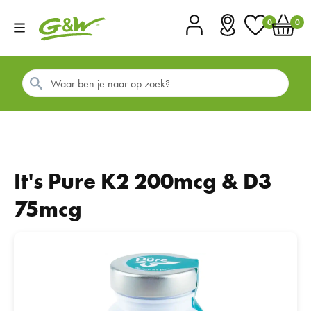
0
0
Account
Vestigingen
Favorieten
Winkel
It's Pure K2 200mcg & D3
75mcg