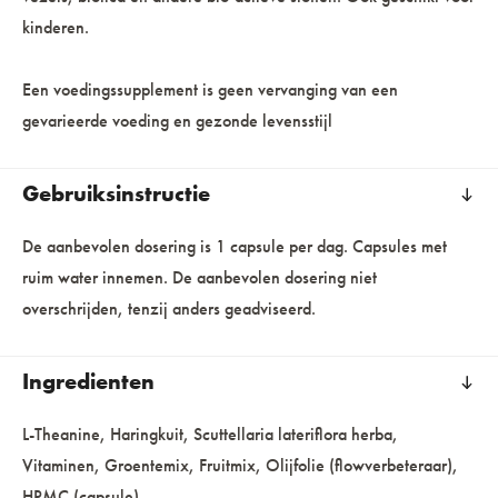
kinderen.
Een voedingssupplement is geen vervanging van een
gevarieerde voeding en gezonde levensstijl
Gebruiksinstructie
De aanbevolen dosering is 1 capsule per dag. Capsules met
ruim water innemen. De aanbevolen dosering niet
overschrijden, tenzij anders geadviseerd.
Ingredienten
L-Theanine, Haringkuit, Scuttellaria lateriflora herba,
Vitaminen, Groentemix, Fruitmix, Olijfolie (flowverbeteraar),
HPMC (capsule).