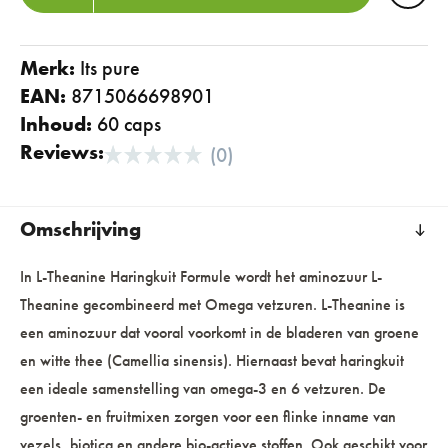
Merk:
its pure
EAN:
8715066698901
Inhoud:
60 caps
Reviews:
(0)
Omschrijving
In L-Theanine Haringkuit Formule wordt het aminozuur L-
Theanine gecombineerd met Omega vetzuren. L-Theanine is
een aminozuur dat vooral voorkomt in de bladeren van groene
en witte thee (Camellia sinensis). Hiernaast bevat haringkuit
een ideale samenstelling van omega-3 en 6 vetzuren. De
groenten- en fruitmixen zorgen voor een flinke inname van
vezels, biotica en andere bio-actieve stoffen. Ook geschikt voor