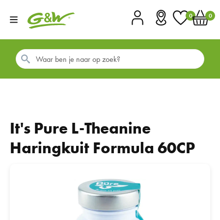
0
0
Account
Vestigingen
Favorieten
Winkel
It's Pure L-Theanine
Haringkuit Formula 60CP