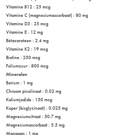
Vitamine B12 : 25 mcg
Vitamine C (magnesiumascorbaat) : 80 mg
Vitamine D3 : 25 mcg
Vitamine E : 12 mg
Bètacaroteen : 2.4 mg
Vitamine K2 : 19 mcg
Biotine : 250 mcg
Foliumzuur : 800 mcg
Mineralen
Borium : 1 mg
Chroom picolinaat : 0.02 mg
Kaliumjodide : 150 mcg
Koper (bisglycinaat) : 0.025 mg
Magnesiumcitraat : 50.7 mg
Magnesiumascorbaat : 5.5 mg
Mangaan : 1 mg