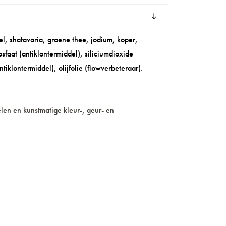
 shatavaria, groene thee, jodium, koper,
sfaat (antiklontermiddel), siliciumdioxide
tiklontermiddel), olijfolie (flowverbeteraar).
elen en kunstmatige kleur-,
geur- en