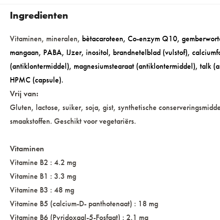
Ingredienten
Vitaminen, mineralen,
bètacaroteen, Co-enzym Q10, gemberwortel,
mangaan, PABA, IJzer, inositol, brandnetelblad (vulstof), calciumfo
(antiklontermiddel), magnesiumstearaat (antiklontermiddel), talk (an
HPMC (capsule).
Vrij van:
Gluten, lactose, suiker, soja, gist, synthetische conserveringsmidd
smaakstoffen. Geschikt voor vegetariërs.
Vitaminen
Vitamine B2 : 4.2 mg
Vitamine B1 : 3.3 mg
Vitamine B3 : 48 mg
Vitamine B5 (calcium-D- panthotenaat) : 18 mg
Vitamine B6 (Pyridoxaal-5-Fosfaat) : 2.1 mg