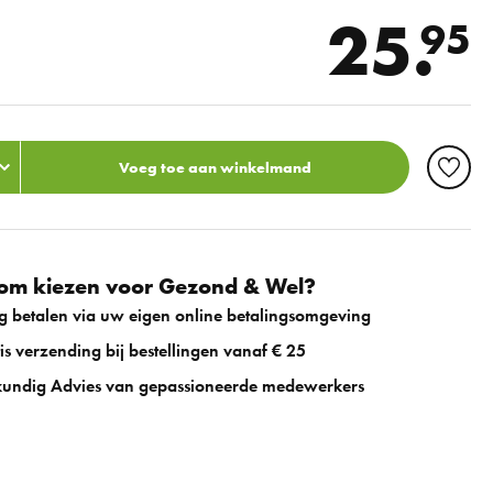
25.
95
Voeg toe aan winkelmand
m kiezen voor Gezond & Wel?
ig betalen via uw eigen online betalingsomgeving
is verzending bij bestellingen vanaf € 25
undig Advies van gepassioneerde medewerkers