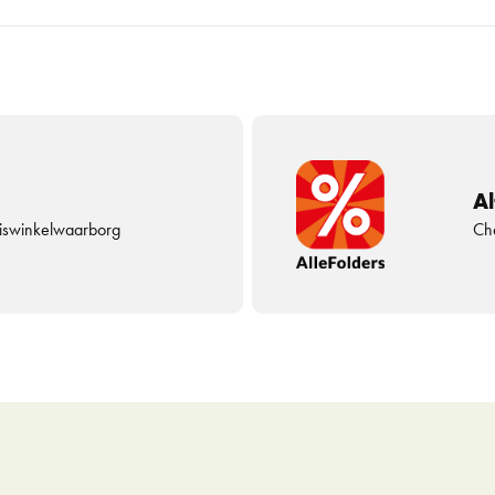
Al
uiswinkelwaarborg
Che