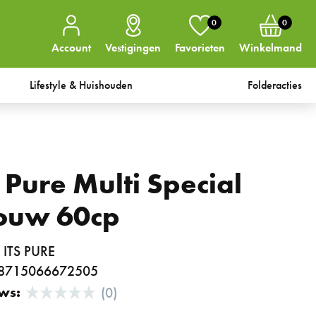
0
0
Account
Vestigingen
Favorieten
Winkelmand
Lifestyle & Huishouden
Folderacties
s Pure Multi Special
ouw 60cp
:
ITS PURE
8715066672505
ws:
(0)