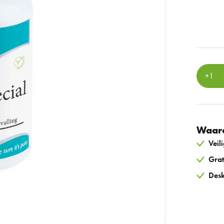
Waaro
Veil
Grat
Desk