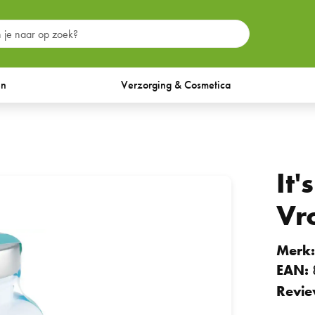
en
Verzorging & Cosmetica
It'
Vr
Merk
EAN:
Revie