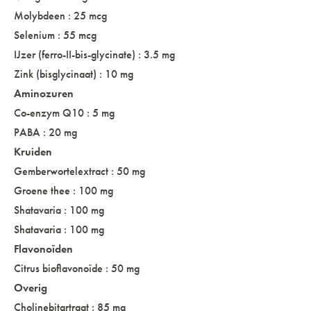
Molybdeen : 25 mcg
Selenium : 55 mcg
IJzer (ferro-II-bis-glycinate) : 3.5 mg
Zink (bisglycinaat) : 10 mg
Aminozuren
Co-enzym Q10 : 5 mg
PABA : 20 mg
Kruiden
Gemberwortelextract : 50 mg
Groene thee : 100 mg
Shatavaria : 100 mg
Shatavaria : 100 mg
Flavonoïden
Citrus bioflavonoïde : 50 mg
Overig
Cholinebitartraat : 85 mg