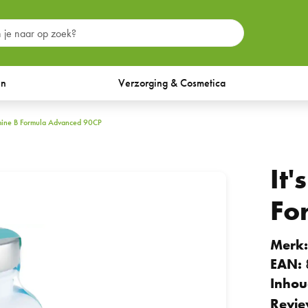
en
Verzorging & Cosmetica
tamine B Formula Advanced 90CP
It'
Fo
Merk
EAN:
Inhou
Revie