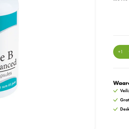
Waaro
Veil
Grat
Desk