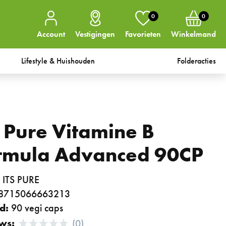
0
0
Account
Vestigingen
Favorieten
Winkelmand
Lifestyle & Huishouden
Folderacties
s Pure Vitamine B
rmula Advanced 90CP
:
ITS PURE
8715066663213
d:
90 vegi caps
ws:
(0)