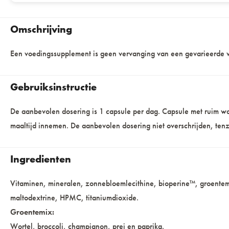
Omschrijving
Een voedingssupplement is geen vervanging van een gevarieerde v
Gebruiksinstructie
De aanbevolen dosering is 1 capsule per dag. Capsule met ruim wa
maaltijd innemen. De aanbevolen dosering niet overschrijden, tenz
Ingredienten
Vitaminen, mineralen, zonnebloemlecithine, bioperine™, groentemix
maltodextrine, HPMC, titaniumdioxide.
Groentemix:
Wortel, broccoli, champignon, prei en paprika.