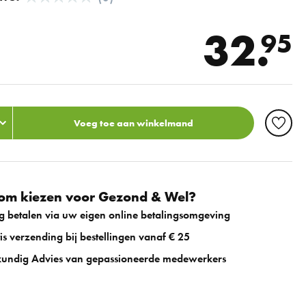
32.
95
Voeg toe aan winkelmand
m kiezen voor Gezond & Wel?
ig betalen via uw eigen online betalingsomgeving
is verzending bij bestellingen vanaf € 25
undig Advies van gepassioneerde medewerkers