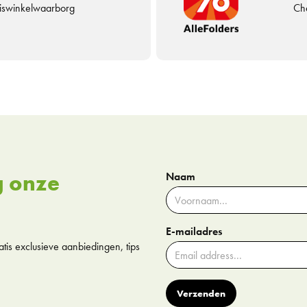
uiswinkelwaarborg
Che
g onze
Naam
E-mailadres
tis exclusieve aanbiedingen, tips
Verzenden