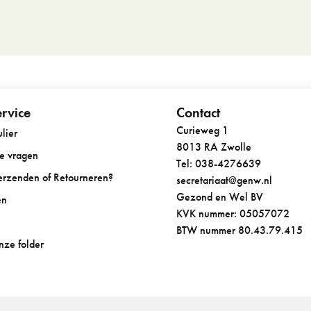
rvice
Contact
Curieweg 1
lier
8013 RA Zwolle
de vragen
Tel: 038-4276639
Verzenden of Retourneren?
secretariaat@genw.nl
Gezond en Wel BV
en
KVK nummer: 05057072
BTW nummer 80.43.79.415
onze folder