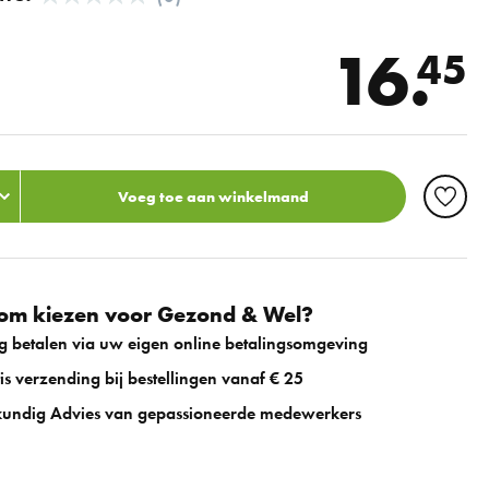
16.
45
Voeg toe aan winkelmand
m kiezen voor Gezond & Wel?
ig betalen via uw eigen online betalingsomgeving
is verzending bij bestellingen vanaf € 25
undig Advies van gepassioneerde medewerkers