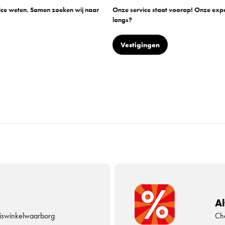
vice weten. Samen zoeken wij naar
Onze service staat voorop! Onze exper
langs?
Vestigingen
Al
uiswinkelwaarborg
Che