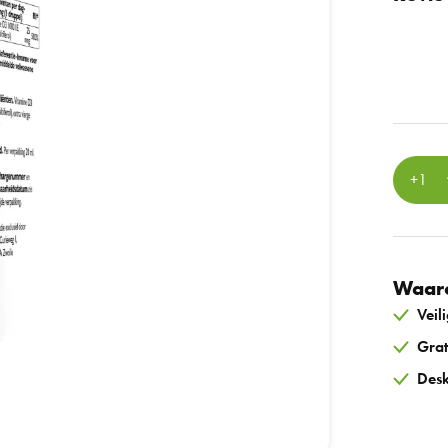
Waaro
Veil
Grat
Desk