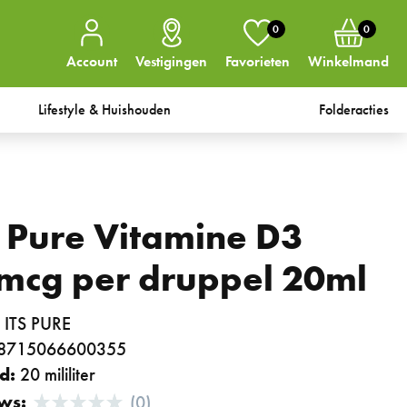
0
0
Account
Vestigingen
Favorieten
Winkelmand
Lifestyle & Huishouden
Folderacties
's Pure Vitamine D3
mcg per druppel 20ml
:
ITS PURE
8715066600355
d:
20 mililiter
ws:
(0)