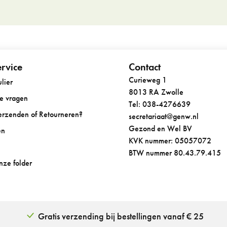
rvice
Contact
Curieweg 1
lier
8013 RA Zwolle
de vragen
Tel: 038-4276639
Verzenden of Retourneren?
secretariaat@genw.nl
Gezond en Wel BV
en
KVK nummer: 05057072
BTW nummer 80.43.79.415
onze folder
Gratis verzending bij bestellingen vanaf € 25