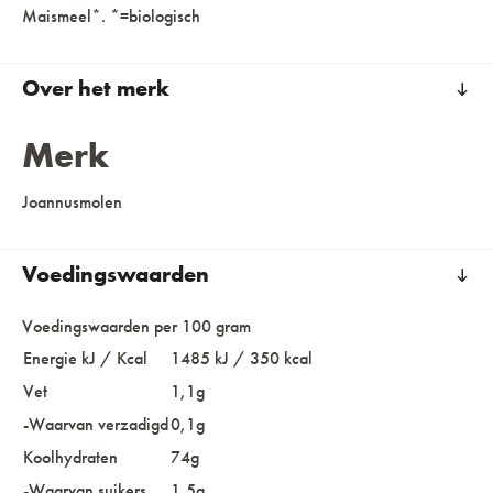
Maismeel*. *=biologisch
Over het merk
Merk
Joannusmolen
Voedingswaarden
Voedingswaarden per 100 gram
Energie kJ / Kcal
1485 kJ / 350 kcal
Vet
1,1g
-Waarvan verzadigd
0,1g
Koolhydraten
74g
-Waarvan suikers
1,5g