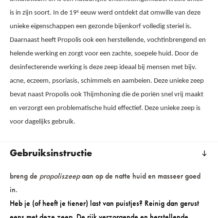
is in zijn soort. In de 19
eeuw werd ontdekt dat omwille van deze
E
unieke eigenschappen een gezonde bijenkorf volledig steriel is.
Daarnaast heeft Propolis ook een herstellende, vochtinbrengend en
helende werking en zorgt voor een zachte, soepele huid. Door de
desinfecterende werking is deze zeep ideaal bij mensen met bijv.
acne, eczeem, psoriasis, schimmels en aambeien. Deze unieke zeep
bevat naast Propolis ook Thijmhoning die de poriën snel vrij maakt
en verzorgt een problematische huid effectief. Deze unieke zeep is
voor dagelijks gebruik.
Gebruiksinstructie
breng de
propoliszeep
aan op de natte huid en masseer goed
in.
Heb je (of heeft je tiener) last van puistjes? Reinig dan gerust
eens met deze zeep. De rijk verzorgende en herstellende