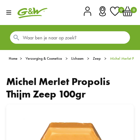
0
0
Account
Vestigingen
Favorieten
Winkel
Home
Verzorging & Cosmetica
Lichaam
Zeep
Michel Merlet Pro
Michel Merlet Propolis
Thijm Zeep 100gr