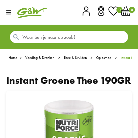
0
0
Account
Vestigingen
Favorieten
Winkel
Home
Voeding & Dranken
Thee & Kruiden
Oplosthee
Instant Gr
Instant Groene Thee 190GR