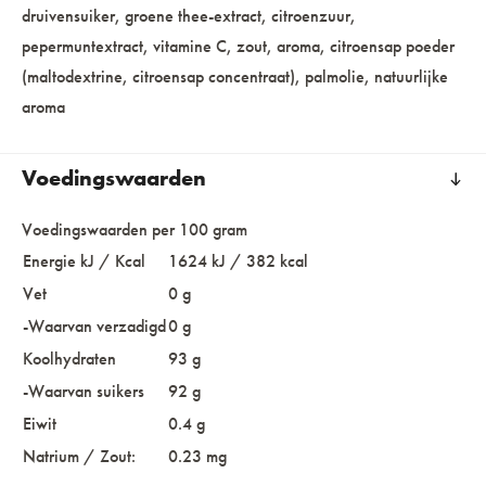
druivensuiker, groene thee-extract, citroenzuur,
pepermuntextract, vitamine C, zout, aroma, citroensap poeder
(maltodextrine, citroensap concentraat), palmolie, natuurlijke
aroma
Voedingswaarden
Voedingswaarden per 100 gram
Energie kJ / Kcal
1624 kJ / 382 kcal
Vet
0 g
-Waarvan verzadigd
0 g
Koolhydraten
93 g
-Waarvan suikers
92 g
Eiwit
0.4 g
Natrium / Zout:
0.23 mg