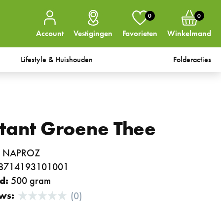
0
0
Account
Vestigingen
Favorieten
Winkelmand
Lifestyle & Huishouden
Folderacties
stant Groene Thee
:
NAPROZ
8714193101001
d:
500 gram
ws:
(0)