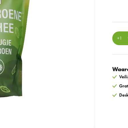
Waaro
Veil
Grat
Desk