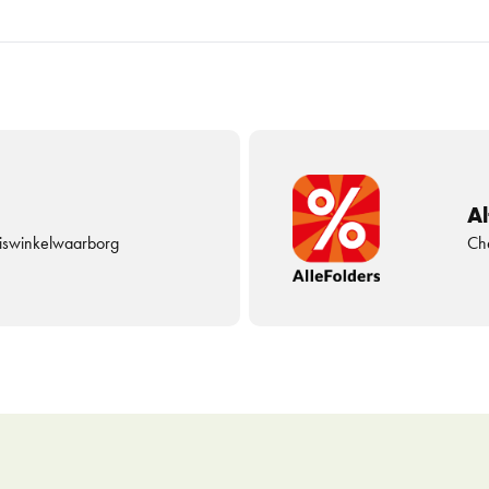
Al
uiswinkelwaarborg
Che