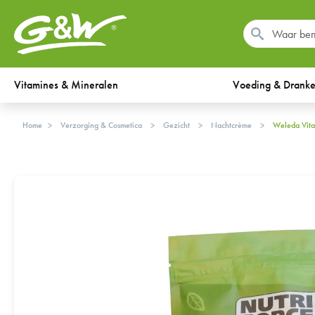
Vitamines & Mineralen
Voeding & Drank
Home
Verzorging & Cosmetica
Gezicht
Nachtcrème
Weleda Vi