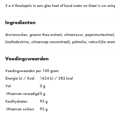
3 a 4 theelepels in een glas heet of koud water en klaar is uw on
Ingredienten
druivensuiker, groene thee-extract, citroenzuur, pepermuntextract
(maltodextrine, citroensap concentraat), palmolie, natuurlijke aro
Voedingswaarden
Voedingswaarden per 100 gram
Energie kJ / Kcal
1624 kJ / 382 kcal
Vet
0 g
-Waarvan verzadigd
0 g
Koolhydraten
93 g
-Waarvan suikers
92 g