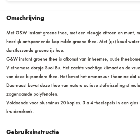
Omschrijving
Met G&W instant groene thee, met een vleugje citroen en munt, m
heerlijk ontspannende kop milde groene thee. Met (ijs) koud water 
dorstlessende groene ijsthee.
G&W instant groene thee is afkomst van inheemse, oude theebome
Vietnamese dorpje Suoi Bu. Het zachte vochtige klimaat en de vru
van deze bijzondere thee. Het bevat het aminozuur Theanine dat 
Daarnaast bevat deze thee van nature actieve stofwisseling-stimul
zogenaamde polyfenolen.
Voldoende voor plusminus 20 kopjes. 3 a 4 theelepels in een glas
kruidendrank.
Gebruiksinstructie