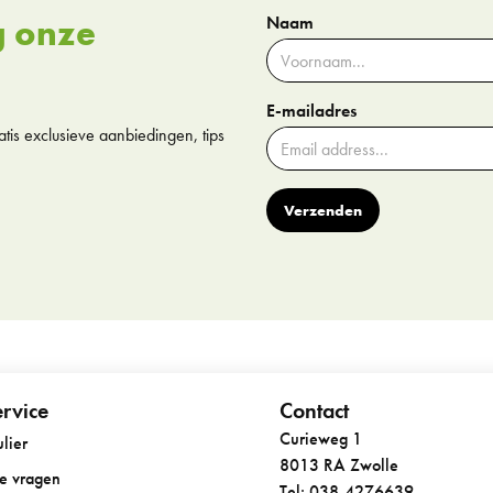
g onze
Naam
E-mailadres
tis exclusieve aanbiedingen, tips
Verzenden
rvice
Contact
Curieweg 1
lier
8013 RA Zwolle
de vragen
Tel: 038-4276639