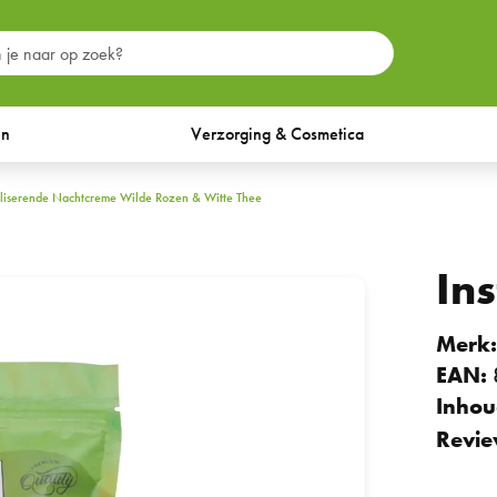
en
Verzorging & Cosmetica
taliserende Nachtcreme Wilde Rozen & Witte Thee
In
Merk
EAN:
Inhou
Revie