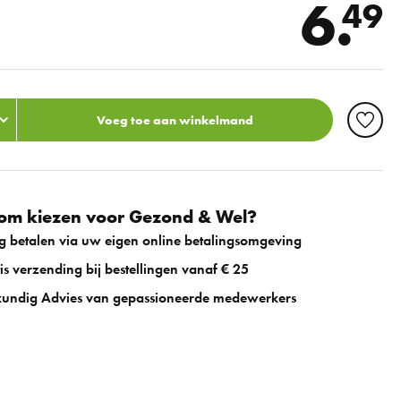
6.
49
Voeg toe aan winkelmand
m kiezen voor Gezond & Wel?
ig betalen via uw eigen online betalingsomgeving
is verzending bij bestellingen vanaf € 25
undig Advies van gepassioneerde medewerkers