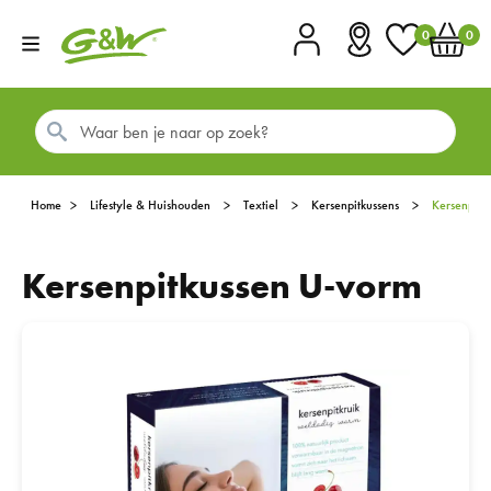
0
0
Account
Vestigingen
Favorieten
Winkel
Home
Lifestyle & Huishouden
Textiel
Kersenpitkussens
Kersenpit
Kersenpitkussen U-vorm