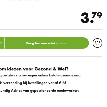
3.
79
Voeg toe aan winkelmand
m kiezen voor Gezond & Wel?
ig betalen via uw eigen online betalingsomgeving
is verzending bij bestellingen vanaf € 25
undig Advies van gepassioneerde medewerkers