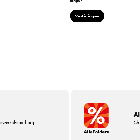
langs?
Vestigingen
Al
uiswinkelwaarborg
Che