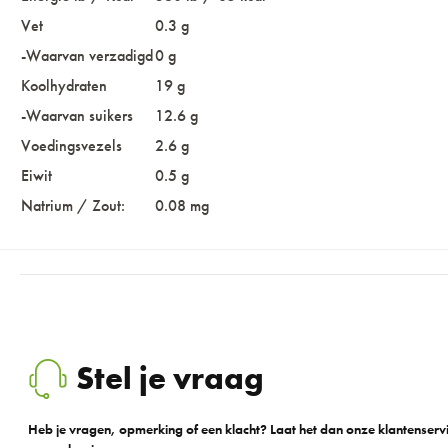
Vet
0.3 g
-Waarvan verzadigd
0 g
Koolhydraten
19 g
-Waarvan suikers
12.6 g
Voedingsvezels
2.6 g
Eiwit
0.5 g
Natrium / Zout:
0.08 mg
Stel je vraag
Heb je vragen, opmerking of een klacht? Laat het dan onze klantenser