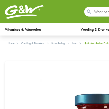
Vitamines & Mineralen
Voeding & Drank
Home
Voeding & Dranken
Broodbeleg
Jam
Natù Aardbeien Frui