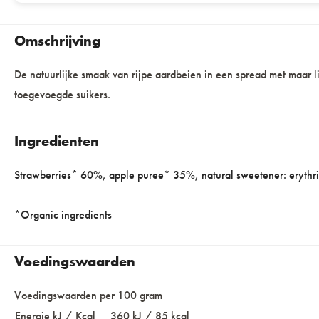
Omschrijving
De natuurlijke smaak van rijpe aardbeien in een spread met maar li
toegevoegde suikers.
Ingredienten
Strawberries* 60%, apple puree* 35%, natural sweetener: erythrit
*Organic ingredients
Voedingswaarden
Voedingswaarden per 100 gram
Energie kJ / Kcal
360 kJ / 85 kcal