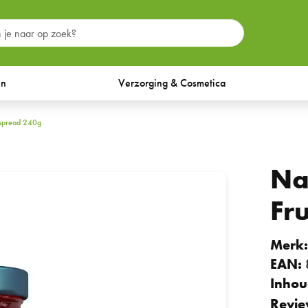
en
Verzorging & Cosmetica
tspread 240g
Na
Fr
Merk
EAN:
Inhou
Revie