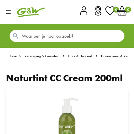
0
0
Account
Vestigingen
Favorieten
Winkel
Home
Verzorging & Cosmetica
Haar & Haarverf
Haarmaskers & Verzor
Naturtint CC Cream 200ml