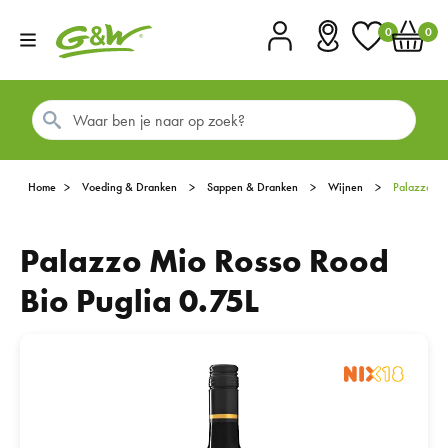
0
0
Account
Vestigingen
Favorieten
Winkel
Home
Voeding & Dranken
Sappen & Dranken
Wijnen
Palazzo M
Palazzo Mio Rosso Rood
Bio Puglia 0.75L