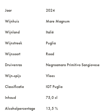
Jaar
2024
Wijnhuis
Mare Magnum
Wijnland
Italië
Wijnstreek
Puglia
Wijnsoort
Rood
Druivenras
Negroamaro Primitivo Sangiovese
Wijn-spijs
Vlees
Classificatie
IGT Puglia
Inhoud
75,0 cl
Alcoholpercentage
13,5 %