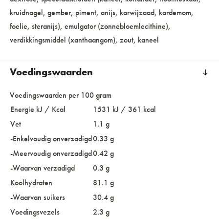
kruidnagel, gember, piment, anijs, karwijzaad, kardemom,
foelie, steranijs), emulgator (zonnebloemlecithine),
verdikkingsmiddel (xanthaangom), zout, kaneel
Voedingswaarden
Voedingswaarden per 100 gram
Energie kJ / Kcal
1531 kJ / 361 kcal
Vet
1.1 g
-Enkelvoudig onverzadigd
0.33 g
-Meervoudig onverzadigd
0.42 g
-Waarvan verzadigd
0.3 g
Koolhydraten
81.1 g
-Waarvan suikers
30.4 g
Voedingsvezels
2.3 g