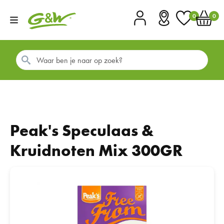
0
0
Account
Vestigingen
Favorieten
Winkel
Peak's Speculaas &
Kruidnoten Mix 300GR