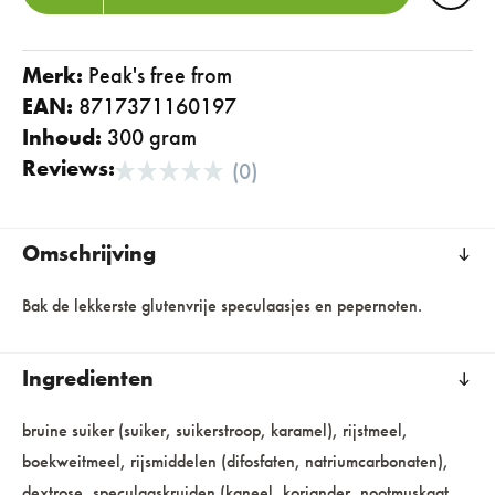
Merk:
peak's free from
EAN:
8717371160197
Inhoud:
300 gram
Reviews:
(0)
Omschrijving
Bak de lekkerste glutenvrije speculaasjes en pepernoten.
Ingredienten
bruine suiker (suiker, suikerstroop, karamel), rijstmeel,
boekweitmeel, rijsmiddelen (difosfaten, natriumcarbonaten),
dextrose, speculaaskruiden (kaneel, koriander, nootmuskaat,