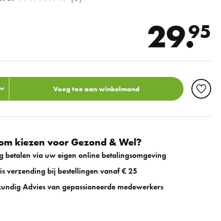
29.
95
Voeg toe aan winkelmand
m kiezen voor Gezond & Wel?
ig betalen via uw eigen online betalingsomgeving
is verzending bij bestellingen vanaf € 25
undig Advies van gepassioneerde medewerkers