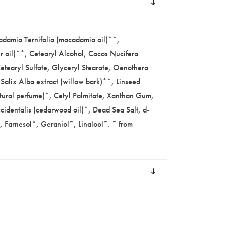
adamia Ternifolia (macadamia oil)**,
r oil)**, Cetearyl Alcohol, Cocos Nucifera
etearyl Sulfate, Glyceryl Stearate, Oenothera
 Salix Alba extract (willow bark)**, Linseed
atural perfume)*, Cetyl Palmitate, Xanthan Gum,
cidentalis (cedarwood oil)*, Dead Sea Salt, d-
, Farnesol*, Geraniol*, Linalool*. * from