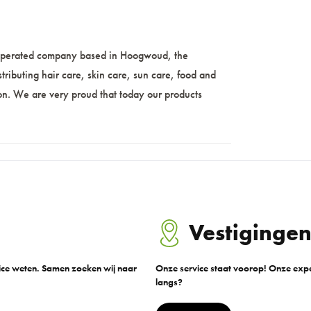
 operated company based in Hoogwoud, the
ibuting hair care, skin care, sun care, food and
ion. We are very proud that today our products
Vestiginge
vice weten. Samen zoeken wij naar
Onze service staat voorop! Onze exper
langs?