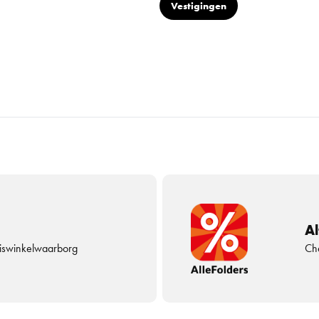
Vestigingen
Al
uiswinkelwaarborg
Che