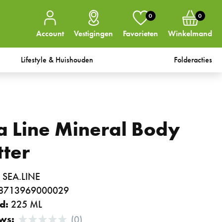
0
0
Account
Vestigingen
Favorieten
Winkelmand
Lifestyle & Huishouden
Folderacties
a Line Mineral Body
tter
:
SEA.LINE
8713969000029
d:
225 ML
ws:
(0)