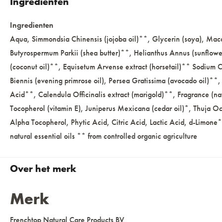
Ingredienten
Ingredienten
Aqua, Simmondsia Chinensis (jojoba oil)**, Glycerin (soya), Mac
Butyrospermum Parkii (shea butter)**, Helianthus Annus (sunflowe
(coconut oil)**, Equisetum Arvense extract (horsetail)** Sodium C
Biennis (evening primrose oil), Persea Gratissima (avocado oil)**,
Acid**, Calendula Officinalis extract (marigold)**, Fragrance (n
Tocopherol (vitamin E), Juniperus Mexicana (cedar oil)*, Thuja Oc
Alpha Tocopherol, Phytic Acid, Citric Acid, Lactic Acid, d-Limone*
natural essential oils ** from controlled organic agriculture
Over het merk
Merk
Frenchtop Natural Care Products BV