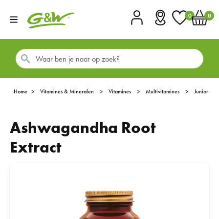
0
0
Account
Vestigingen
Favorieten
Winkel
Home
Vitamines & Mineralen
Vitamines
Multivitamines
Junior
Ashwagandha Root
Extract